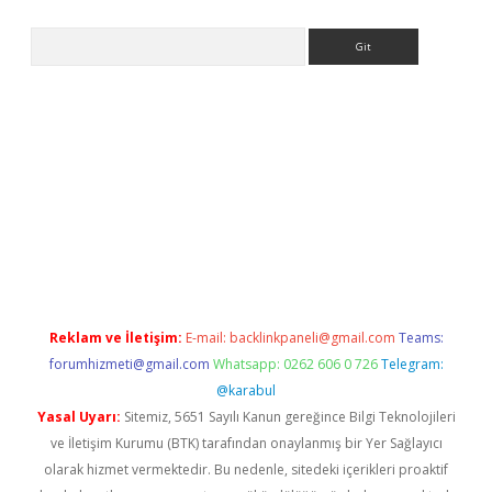
Arama
pera bahis
Reklam ve İletişim:
E-mail:
backlinkpaneli@gmail.com
Teams:
forumhizmeti@gmail.com
Whatsapp: 0262 606 0 726
Telegram:
@karabul
Yasal Uyarı:
Sitemiz, 5651 Sayılı Kanun gereğince Bilgi Teknolojileri
ve İletişim Kurumu (BTK) tarafından onaylanmış bir Yer Sağlayıcı
olarak hizmet vermektedir. Bu nedenle, sitedeki içerikleri proaktif