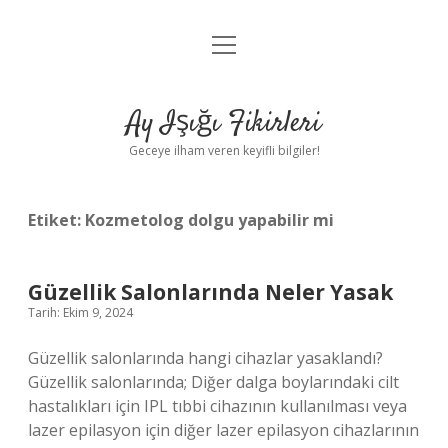
menüyü
Anasayfa
aç
Gizlilik Politikası
Ay Işığı Fikirleri
Yasal Uyarı
Geceye ilham veren keyifli bilgiler!
Hakkımızda
Etiket:
Kozmetolog dolgu yapabilir mi
Güzellik Salonlarında Neler Yasak
Tarih: Ekim 9, 2024
Güzellik salonlarında hangi cihazlar yasaklandı?
Güzellik salonlarında; Diğer dalga boylarındaki cilt
hastalıkları için IPL tıbbi cihazının kullanılması veya
lazer epilasyon için diğer lazer epilasyon cihazlarının