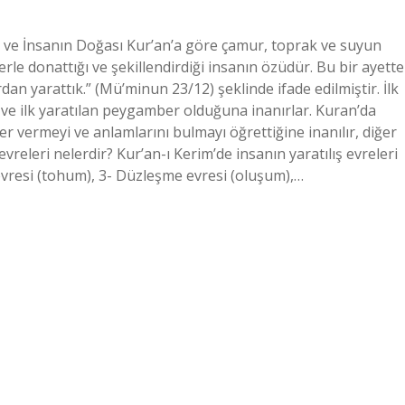
ş ve İnsanın Doğası Kur’an’a göre çamur, toprak ve suyun
lerle donattığı ve şekillendirdiği insanın özüdür. Bu bir ayette
rdan yarattık.” (Mü’minun 23/12) şeklinde ifade edilmiştir. İlk
ve ilk yaratılan peygamber olduğuna inanırlar. Kuran’da
er vermeyi ve anlamlarını bulmayı öğrettiğine inanılır, diğer
vreleri nelerdir? Kur’an-ı Kerim’de insanın yaratılış evreleri
 evresi (tohum), 3- Düzleşme evresi (oluşum),…