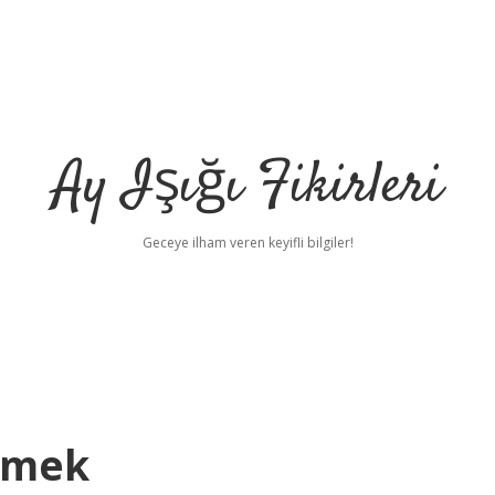
Ay Işığı Fikirleri
Geceye ilham veren keyifli bilgiler!
emek