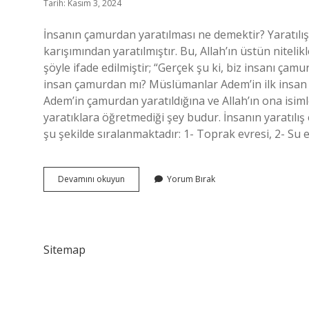
Tarih: Kasım 3, 2024
İnsanın çamurdan yaratılması ne demektir? Yaratılı
karışımından yaratılmıştır. Bu, Allah’ın üstün nitelik
şöyle ifade edilmiştir; “Gerçek şu ki, biz insanı çamu
insan çamurdan mı? Müslümanlar Adem’in ilk insan 
Adem’in çamurdan yaratıldığına ve Allah’ın ona isiml
yaratıklara öğretmediği şey budur. İnsanın yaratılış e
şu şekilde sıralanmaktadır: 1- Toprak evresi, 2- Su
Sülale
Devamını okuyun
Yorum Bırak
Min
Tin
Ne
Demek
Sitemap