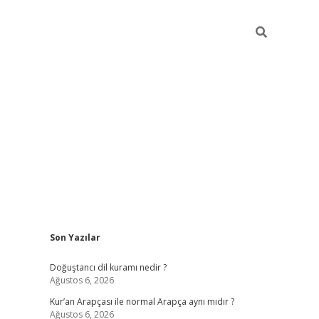
Sidebar
Son Yazılar
grand opera bah
Doğuştancı dil kuramı nedir ?
Ağustos 6, 2026
Kur’an Arapçası ile normal Arapça aynı mıdır ?
Ağustos 6, 2026