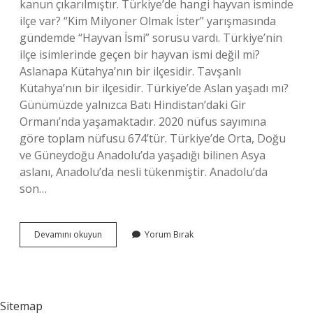
kanun çıkarılmıştır. Türkiye’de hangi hayvan isminde
ilçe var? “Kim Milyoner Olmak İster” yarışmasında
gündemde “Hayvan İsmi” sorusu vardı. Türkiye’nin
ilçe isimlerinde geçen bir hayvan ismi değil mi?
Aslanapa Kütahya’nın bir ilçesidir. Tavşanlı
Kütahya’nın bir ilçesidir. Türkiye’de Aslan yaşadı mı?
Günümüzde yalnızca Batı Hindistan’daki Gir
Ormanı’nda yaşamaktadır. 2020 nüfus sayımına
göre toplam nüfusu 674’tür. Türkiye’de Orta, Doğu
ve Güneydoğu Anadolu’da yaşadığı bilinen Asya
aslanı, Anadolu’da nesli tükenmiştir. Anadolu’da
son…
Turkiyede
Devamını okuyun
Yorum Bırak
Aslan
Ilcesi
Var
Mi
Sitemap