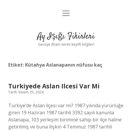
menüyü
Anasayfa
aç
Gizlilik Politikası
Ay Işığı Fikirleri
Yasal Uyarı
Geceye ilham veren keyifli bilgiler!
Hakkımızda
Etiket:
Kütahya Aslanapanın nüfusu kaç
Turkiyede Aslan Ilcesi Var Mi
Tarih: Kasım 25, 2024
Türkiye’de Aslan ilçesi var mı? 1987 yılında yürürlüğe
giren 19 Haziran 1987 tarihli 3392 sayılı kanunla
Aslanapa, 103 yerleşim birimine sahip bir ilçe haline
getirilmiş ve buna ilişkin 4 Temmuz 1987 tarihli