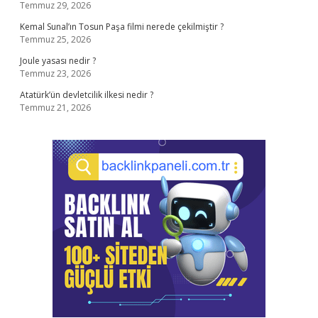
Temmuz 29, 2026
Kemal Sunal’ın Tosun Paşa filmi nerede çekilmiştir ?
Temmuz 25, 2026
Joule yasası nedir ?
Temmuz 23, 2026
Atatürk’ün devletcilik ilkesi nedir ?
Temmuz 21, 2026