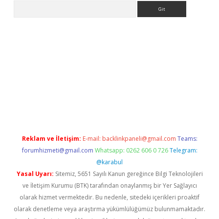
Arama
pera bahis
Reklam ve İletişim:
E-mail:
backlinkpaneli@gmail.com
Teams:
forumhizmeti@gmail.com
Whatsapp: 0262 606 0 726
Telegram:
@karabul
Yasal Uyarı:
Sitemiz, 5651 Sayılı Kanun gereğince Bilgi Teknolojileri
ve İletişim Kurumu (BTK) tarafından onaylanmış bir Yer Sağlayıcı
olarak hizmet vermektedir. Bu nedenle, sitedeki içerikleri proaktif
olarak denetleme veya araştırma yükümlülüğümüz bulunmamaktadır.