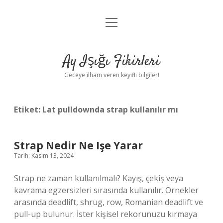
menüyü
Anasayfa
aç
Gizlilik Politikası
Ay Işığı Fikirleri
Yasal Uyarı
Geceye ilham veren keyifli bilgiler!
Hakkımızda
Etiket:
Lat pulldownda strap kullanılır mı
Strap Nedir Ne Işe Yarar
Tarih: Kasım 13, 2024
Strap ne zaman kullanılmalı? Kayış, çekiş veya
kavrama egzersizleri sırasında kullanılır. Örnekler
arasında deadlift, shrug, row, Romanian deadlift ve
pull-up bulunur. İster kişisel rekorunuzu kırmaya