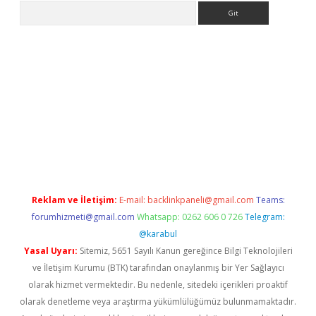
Arama
pera bahis
Reklam ve İletişim:
E-mail:
backlinkpaneli@gmail.com
Teams:
forumhizmeti@gmail.com
Whatsapp: 0262 606 0 726
Telegram:
@karabul
Yasal Uyarı:
Sitemiz, 5651 Sayılı Kanun gereğince Bilgi Teknolojileri
ve İletişim Kurumu (BTK) tarafından onaylanmış bir Yer Sağlayıcı
olarak hizmet vermektedir. Bu nedenle, sitedeki içerikleri proaktif
olarak denetleme veya araştırma yükümlülüğümüz bulunmamaktadır.