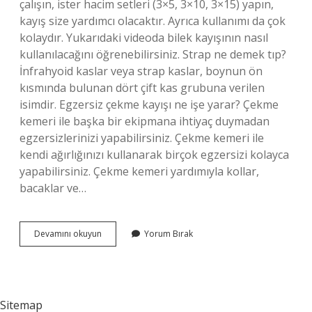
çalışın, ister hacim setleri (3×5, 3×10, 3×15) yapın,
kayış size yardımcı olacaktır. Ayrıca kullanımı da çok
kolaydır. Yukarıdaki videoda bilek kayışının nasıl
kullanılacağını öğrenebilirsiniz. Strap ne demek tıp?
İnfrahyoid kaslar veya strap kaslar, boynun ön
kısmında bulunan dört çift kas grubuna verilen
isimdir. Egzersiz çekme kayışı ne işe yarar? Çekme
kemeri ile başka bir ekipmana ihtiyaç duymadan
egzersizlerinizi yapabilirsiniz. Çekme kemeri ile
kendi ağırlığınızı kullanarak birçok egzersizi kolayca
yapabilirsiniz. Çekme kemeri yardımıyla kollar,
bacaklar ve…
Strap
Devamını okuyun
Yorum Bırak
Nedir
Ne
Işe
Yarar
Sitemap