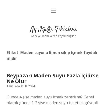
menüyü
Anasayfa
aç
Gizlilik Politikası
Ay Işığı Fikirleri
Yasal Uyarı
Geceye ilham veren keyifli bilgiler!
Hakkımızda
Etiket:
Maden suyuna limon sıkıp içmek faydalı
mıdır
Beypazarı Maden Suyu Fazla Içilirse
Ne Olur
Tarih: Aralık 18, 2024
Günde 4 şişe maden suyu içmek zararlı mı? Genel
olarak günde 1-2 şişe maden suyu tüketimi güvenli