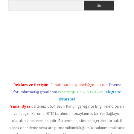
Arama
pera bahis
Reklam ve İletişim:
E-mail:
backlinkpaneli@gmail.com
Teams:
forumhizmeti@gmail.com
Whatsapp: 0262 606 0 726
Telegram:
@karabul
Yasal Uyarı:
Sitemiz, 5651 Sayılı Kanun gereğince Bilgi Teknolojileri
ve İletişim Kurumu (BTK) tarafından onaylanmış bir Yer Sağlayıcı
olarak hizmet vermektedir. Bu nedenle, sitedeki içerikleri proaktif
olarak denetleme veya araştırma yükümlülüğümüz bulunmamaktadır.