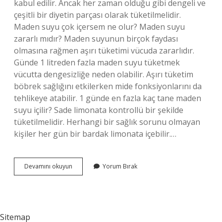
kabul edilir. Ancak her zaman olduğu gibi dengeli ve
çeşitli bir diyetin parçası olarak tüketilmelidir.
Maden suyu çok içersem ne olur? Maden suyu
zararlı mıdır? Maden suyunun birçok faydası
olmasına rağmen aşırı tüketimi vücuda zararlıdır.
Günde 1 litreden fazla maden suyu tüketmek
vücutta dengesizliğe neden olabilir. Aşırı tüketim
böbrek sağlığını etkilerken mide fonksiyonlarını da
tehlikeye atabilir. 1 günde en fazla kaç tane maden
suyu içilir? Sade limonata kontrollü bir şekilde
tüketilmelidir. Herhangi bir sağlık sorunu olmayan
kişiler her gün bir bardak limonata içebilir.…
Beypazarı
Devamını okuyun
Yorum Bırak
Maden
Suyu
Fazla
Içilirse
Ne
Sitemap
Olur