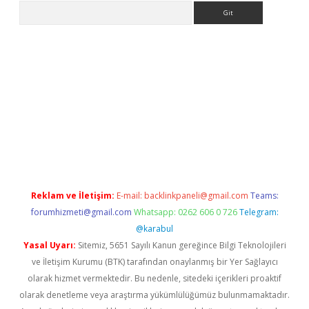
Arama
pera bahis
Reklam ve İletişim:
E-mail:
backlinkpaneli@gmail.com
Teams:
forumhizmeti@gmail.com
Whatsapp: 0262 606 0 726
Telegram:
@karabul
Yasal Uyarı:
Sitemiz, 5651 Sayılı Kanun gereğince Bilgi Teknolojileri
ve İletişim Kurumu (BTK) tarafından onaylanmış bir Yer Sağlayıcı
olarak hizmet vermektedir. Bu nedenle, sitedeki içerikleri proaktif
olarak denetleme veya araştırma yükümlülüğümüz bulunmamaktadır.