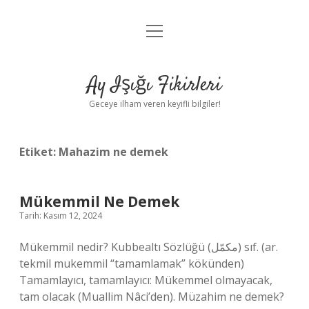
menüyü
Anasayfa
aç
Gizlilik Politikası
Ay Işığı Fikirleri
Yasal Uyarı
Geceye ilham veren keyifli bilgiler!
Hakkımızda
Etiket:
Mahazim ne demek
Mükemmil Ne Demek
Tarih: Kasım 12, 2024
Mükemmil nedir? Kubbealtı Sözlüğü (ﻣﻜﻤّﻞ) sıf. (ar.
tekmіl mukemmil “tamamlamak” kökünden)
Tamamlayıcı, tamamlayıcı: Mükemmel olmayacak,
tam olacak (Muallim Nâci’den). Müzahim ne demek?