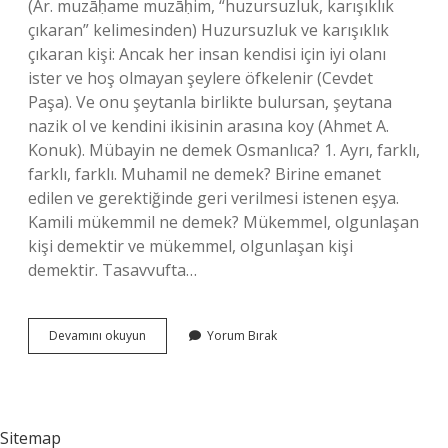
(Ar. muzāḥame muzāḥim, “huzursuzluk, karışıklık
çıkaran” kelimesinden) Huzursuzluk ve karışıklık
çıkaran kişi: Ancak her insan kendisi için iyi olanı
ister ve hoş olmayan şeylere öfkelenir (Cevdet
Paşa). Ve onu şeytanla birlikte bulursan, şeytana
nazik ol ve kendini ikisinin arasına koy (Ahmet A.
Konuk). Mübayin ne demek Osmanlıca? 1. Ayrı, farklı,
farklı, farklı. Muhamil ne demek? Birine emanet
edilen ve gerektiğinde geri verilmesi istenen eşya.
Kamili mükemmil ne demek? Mükemmel, olgunlaşan
kişi demektir ve mükemmel, olgunlaşan kişi
demektir. Tasavvufta…
Mükemmil
Devamını okuyun
Yorum Bırak
Ne
Demek
Sitemap