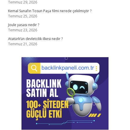
Temmuz 29, 2026
Kemal Sunal’ın Tosun Paşa filmi nerede çekilmiştir ?
Temmuz 25, 2026
Joule yasası nedir ?
Temmuz 23, 2026
Atatürk’ün devletcilik ilkesi nedir ?
Temmuz 21, 2026