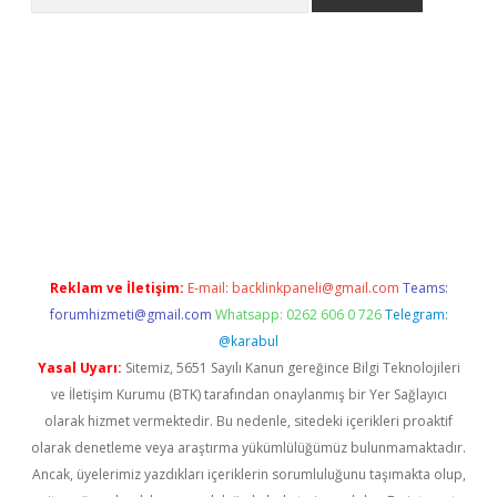
pera bahis
Reklam ve İletişim:
E-mail:
backlinkpaneli@gmail.com
Teams:
forumhizmeti@gmail.com
Whatsapp: 0262 606 0 726
Telegram:
@karabul
Yasal Uyarı:
Sitemiz, 5651 Sayılı Kanun gereğince Bilgi Teknolojileri
ve İletişim Kurumu (BTK) tarafından onaylanmış bir Yer Sağlayıcı
olarak hizmet vermektedir. Bu nedenle, sitedeki içerikleri proaktif
olarak denetleme veya araştırma yükümlülüğümüz bulunmamaktadır.
Ancak, üyelerimiz yazdıkları içeriklerin sorumluluğunu taşımakta olup,