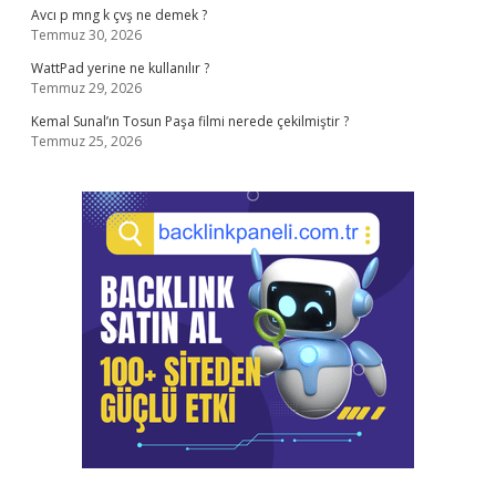
Avcı p mng k çvş ne demek ?
Temmuz 30, 2026
WattPad yerine ne kullanılır ?
Temmuz 29, 2026
Kemal Sunal’ın Tosun Paşa filmi nerede çekilmiştir ?
Temmuz 25, 2026