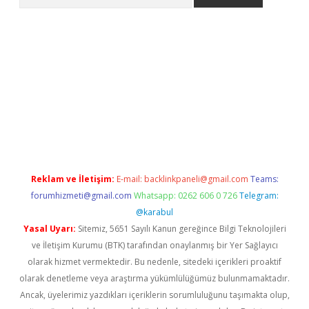
pera bahis
Reklam ve İletişim:
E-mail:
backlinkpaneli@gmail.com
Teams:
forumhizmeti@gmail.com
Whatsapp: 0262 606 0 726
Telegram:
@karabul
Yasal Uyarı:
Sitemiz, 5651 Sayılı Kanun gereğince Bilgi Teknolojileri
ve İletişim Kurumu (BTK) tarafından onaylanmış bir Yer Sağlayıcı
olarak hizmet vermektedir. Bu nedenle, sitedeki içerikleri proaktif
olarak denetleme veya araştırma yükümlülüğümüz bulunmamaktadır.
Ancak, üyelerimiz yazdıkları içeriklerin sorumluluğunu taşımakta olup,