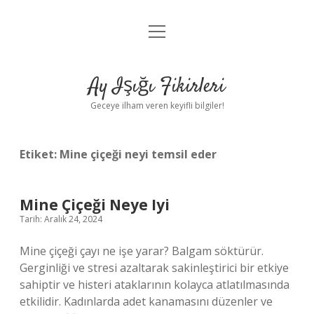
menüyü
Anasayfa
aç
Gizlilik Politikası
Ay Işığı Fikirleri
Yasal Uyarı
Geceye ilham veren keyifli bilgiler!
Hakkımızda
Etiket:
Mine çiçeği neyi temsil eder
Mine Çiçeği Neye Iyi
Tarih: Aralık 24, 2024
Mine çiçeği çayı ne işe yarar? Balgam söktürür.
Gerginliği ve stresi azaltarak sakinleştirici bir etkiye
sahiptir ve histeri ataklarının kolayca atlatılmasında
etkilidir. Kadınlarda adet kanamasını düzenler ve