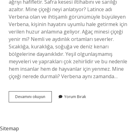
ağrıyı hafifletir. Safra kesesi iltihabını ve sarılığı
azaltır. Mine çiçeği neyi anlatıyor? Latince adı
Verbena olan ve ihtişamlı görünümüyle büyüleyen
Verbena, kişinin hayatını uyumlu hale getirmek için
verilen huzur anlamına geliyor. Ağaç minesi çiçeği
yenir mi? Nemli ve aydınlık ortamları severler.
Sıcaklığa, kuraklığa, soğuğa ve deniz kenarı
bölgelerine dayanıklıdır. Yeşil olgunlaşmamış
meyveleri ve yaprakları çok zehirlidir ve bu nedenle
hem insanlar hem de hayvanlar için yenmez. Mine
çiçeği nerede durmalı? Verbena aynı zamanda…
Mine
Devamını okuyun
Yorum Bırak
Çiçeği
Neye
Iyi
Sitemap