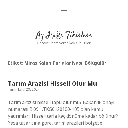
menüyü
Anasayfa
aç
Gizlilik Politikası
Ay Işığı Fikirleri
Yasal Uyarı
Geceye ilham veren keyifli bilgiler!
Hakkımızda
Etiket:
Miras Kalan Tarlalar Nasıl Bölüşülür
Tarım Arazisi Hisseli Olur Mu
Tarih: Eylül 29, 2024
Tarım arazisi hisseli tapu olur mu? Bakanlık onayı
numarası B.09.1.TKG0120100-105 olan kamu
yatırımları. Hisseli tarla kaç dönüme kadar bölünür?
Yasa tasarısına göre, tarım arazileri bölgesel