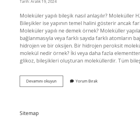
Tarih: Aralık 19, 2024
Moleküler yapılı bileşik nasıl anlaşılır? Moleküller 
Bileşikler ise yapının temel halini gösterir ancak f
Moleküler yapılı ne demek örnek? Moleküller yapılar
bağlanmasıyla veya farklı sayıda farklı atomların ba
hidrojen ve bir oksijen. Bir hidrojen peroksit molek
molekül nedir örnek? İki veya daha fazla elementten
glikoz, bileşikleri oluşturan moleküllerdir. Tüm bil
Moleküler
Devamını okuyun
Yorum Bırak
Bileşik
Ne
Demek
Sitemap