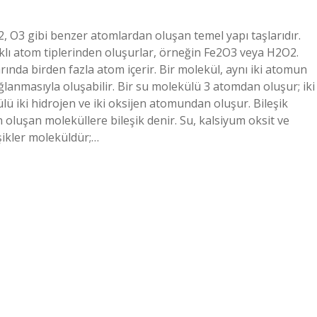
H2, O3 gibi benzer atomlardan oluşan temel yapı taşlarıdır.
arklı atom tiplerinden oluşurlar, örneğin Fe2O3 veya H2O2.
ında birden fazla atom içerir. Bir molekül, aynı iki atomun
ğlanmasıyla oluşabilir. Bir su molekülü 3 atomdan oluşur; iki
ülü iki hidrojen ve iki oksijen atomundan oluşur. Bileşik
 oluşan moleküllere bileşik denir. Su, kalsiyum oksit ve
eşikler moleküldür;…