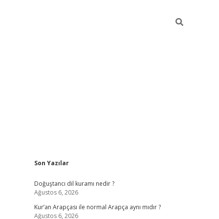
Sidebar
Son Yazılar
grand opera bah
Doğuştancı dil kuramı nedir ?
Ağustos 6, 2026
Kur’an Arapçası ile normal Arapça aynı mıdır ?
Ağustos 6, 2026