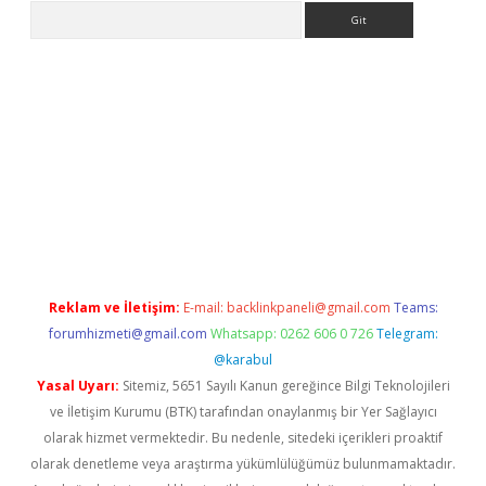
Arama
pera bahis
Reklam ve İletişim:
E-mail:
backlinkpaneli@gmail.com
Teams:
forumhizmeti@gmail.com
Whatsapp: 0262 606 0 726
Telegram:
@karabul
Yasal Uyarı:
Sitemiz, 5651 Sayılı Kanun gereğince Bilgi Teknolojileri
ve İletişim Kurumu (BTK) tarafından onaylanmış bir Yer Sağlayıcı
olarak hizmet vermektedir. Bu nedenle, sitedeki içerikleri proaktif
olarak denetleme veya araştırma yükümlülüğümüz bulunmamaktadır.