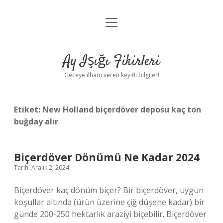
menüyü
Anasayfa
aç
Gizlilik Politikası
Ay Işığı Fikirleri
Yasal Uyarı
Geceye ilham veren keyifli bilgiler!
Hakkımızda
Etiket:
New Holland biçerdöver deposu kaç ton
buğday alır
Biçerdöver Dönümü Ne Kadar 2024
Tarih: Aralık 2, 2024
Biçerdöver kaç dönüm biçer? Bir biçerdöver, uygun
koşullar altında (ürün üzerine çiğ düşene kadar) bir
günde 200-250 hektarlık araziyi biçebilir. Biçerdöver