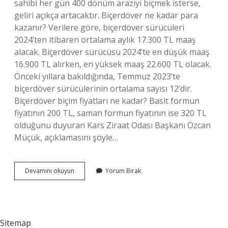
sahibi her gün 400 dönüm araziyi biçmek isterse,
geliri açıkça artacaktır. Biçerdöver ne kadar para
kazanır? Verilere göre, biçerdöver sürücüleri
2024’ten itibaren ortalama aylık 17.300 TL maaş
alacak. Biçerdöver sürücüsü 2024’te en düşük maaş
16.900 TL alırken, en yüksek maaş 22.600 TL olacak.
Önceki yıllara bakıldığında, Temmuz 2023’te
biçerdöver sürücülerinin ortalama sayısı 12’dir.
Biçerdöver biçim fiyatları ne kadar? Basit formun
fiyatının 200 TL, saman formun fiyatının ise 320 TL
olduğunu duyuran Kars Ziraat Odası Başkanı Özcan
Müçük, açıklamasını şöyle…
Biçerdöver
Devamını okuyun
Yorum Bırak
Dönümü
Ne
Kadar
2024
Sitemap