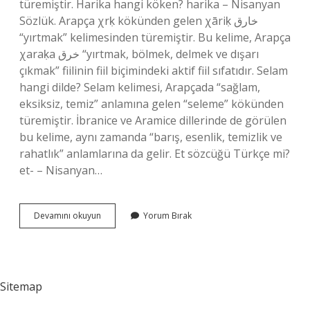
türemiştir. Harika hangi köken? harika – Nisanyan
Sözlük. Arapça χrḳ kökünden gelen χāriḳ خارق
“yırtmak” kelimesinden türemiştir. Bu kelime, Arapça
χaraḳa خرق “yırtmak, bölmek, delmek ve dışarı
çıkmak” fiilinin fiil biçimindeki aktif fiil sıfatıdır. Selam
hangi dilde? Selam kelimesi, Arapçada “sağlam,
eksiksiz, temiz” anlamına gelen “seleme” kökünden
türemiştir. İbranice ve Aramice dillerinde de görülen
bu kelime, aynı zamanda “barış, esenlik, temizlik ve
rahatlık” anlamlarına da gelir. Et sözcüğü Türkçe mi?
et- – Nisanyan…
Süper
Devamını okuyun
Yorum Bırak
Hangi
Dil
Sitemap