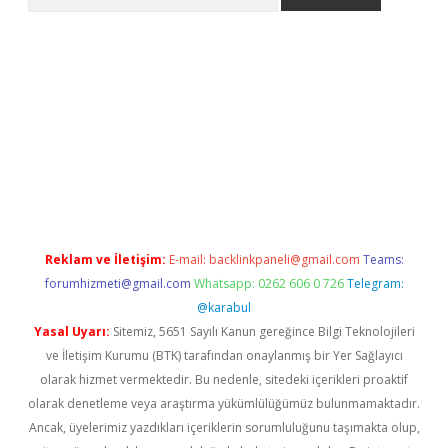
pera bahis
Reklam ve İletişim:
E-mail:
backlinkpaneli@gmail.com
Teams:
forumhizmeti@gmail.com
Whatsapp: 0262 606 0 726
Telegram:
@karabul
Yasal Uyarı:
Sitemiz, 5651 Sayılı Kanun gereğince Bilgi Teknolojileri
ve İletişim Kurumu (BTK) tarafından onaylanmış bir Yer Sağlayıcı
olarak hizmet vermektedir. Bu nedenle, sitedeki içerikleri proaktif
olarak denetleme veya araştırma yükümlülüğümüz bulunmamaktadır.
Ancak, üyelerimiz yazdıkları içeriklerin sorumluluğunu taşımakta olup,