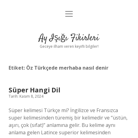
menüyü
Anasayfa
aç
Gizlilik Politikası
Ay Işığı Fikirleri
Yasal Uyarı
Geceye ilham veren keyifli bilgiler!
Hakkımızda
Etiket:
Öz Türkçede merhaba nasıl denir
Süper Hangi Dil
Tarih: Kasım 8, 2024
Süper kelimesi Türkçe mi? İngilizce ve Fransızca
super kelimesinden türemiş bir kelimedir ve “üstün,
aşırı, çok (sıfat)” anlamına gelir. Bu kelime aynı
anlama gelen Latince superior kelimesinden