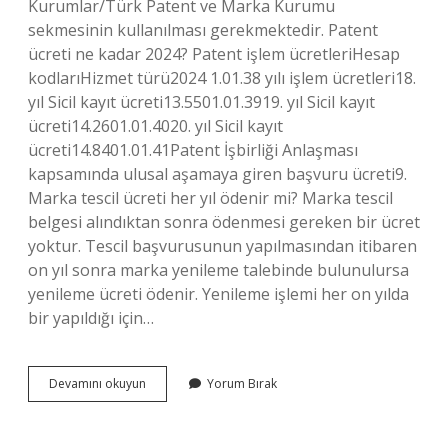
Kurumlar/Türk Patent ve Marka Kurumu
sekmesinin kullanılması gerekmektedir. Patent
ücreti ne kadar 2024? Patent işlem ücretleriHesap
kodlarıHizmet türü2024 1.01.38 yılı işlem ücretleri18.
yıl Sicil kayıt ücreti13.5501.01.3919. yıl Sicil kayıt
ücreti14.2601.01.4020. yıl Sicil kayıt
ücreti14.8401.01.41Patent İşbirliği Anlaşması
kapsamında ulusal aşamaya giren başvuru ücreti9.
Marka tescil ücreti her yıl ödenir mi? Marka tescil
belgesi alındıktan sonra ödenmesi gereken bir ücret
yoktur. Tescil başvurusunun yapılmasından itibaren
on yıl sonra marka yenileme talebinde bulunulursa
yenileme ücreti ödenir. Yenileme işlemi her on yılda
bir yapıldığı için…
Patent
Devamını okuyun
Yorum Bırak
Yıllık
Ücreti
Nasıl