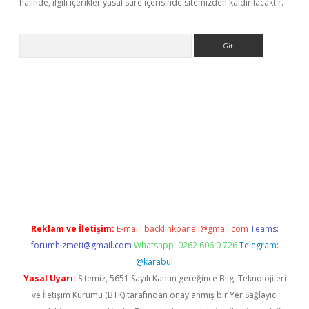
halinde, ilgili içerikler yasal süre içerisinde sitemizden kaldırılacaktır.
Arama
pera bahis
Reklam ve İletişim:
E-mail:
backlinkpaneli@gmail.com
Teams:
forumhizmeti@gmail.com
Whatsapp: 0262 606 0 726
Telegram:
@karabul
Yasal Uyarı:
Sitemiz, 5651 Sayılı Kanun gereğince Bilgi Teknolojileri
ve İletişim Kurumu (BTK) tarafından onaylanmış bir Yer Sağlayıcı