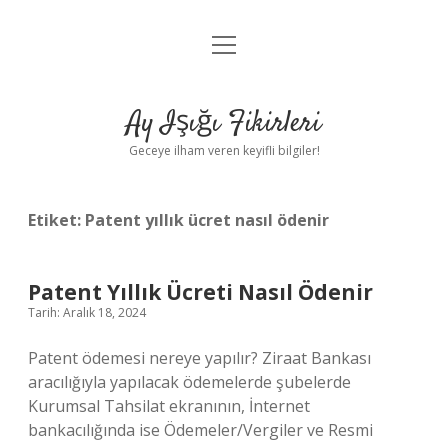
menüyü
Anasayfa
aç
Gizlilik Politikası
Ay Işığı Fikirleri
Yasal Uyarı
Geceye ilham veren keyifli bilgiler!
Hakkımızda
Etiket:
Patent yıllık ücret nasıl ödenir
Patent Yıllık Ücreti Nasıl Ödenir
Tarih: Aralık 18, 2024
Patent ödemesi nereye yapılır? Ziraat Bankası
aracılığıyla yapılacak ödemelerde şubelerde
Kurumsal Tahsilat ekranının, İnternet
bankacılığında ise Ödemeler/Vergiler ve Resmi