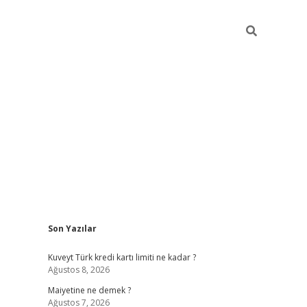
Sidebar
Son Yazılar
grand opera bah
Kuveyt Türk kredi kartı limiti ne kadar ?
Ağustos 8, 2026
Maiyetine ne demek ?
Ağustos 7, 2026