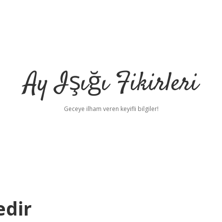
Ay Işığı Fikirleri
Geceye ilham veren keyifli bilgiler!
edir