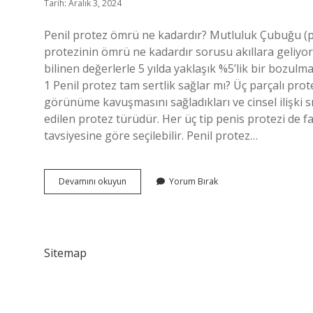
Tarih: Aralık 3, 2024
Penil protez ömrü ne kadardır? Mutluluk Çubuğu (p
protezinin ömrü ne kadardır sorusu akıllara geliyo
bilinen değerlerle 5 yılda yaklaşık %5’lik bir bozul
1 Penil protez tam sertlik sağlar mı? Üç parçalı prot
görünüme kavuşmasını sağladıkları ve cinsel ilişki sı
edilen protez türüdür. Her üç tip penis protezi de 
tavsiyesine göre seçilebilir. Penil protez…
Erkeklerde
Devamını okuyun
Yorum Bırak
Protez
Nedir
Sitemap