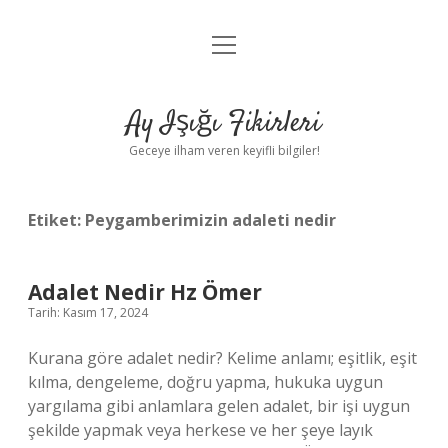
menüyü
Anasayfa
aç
Gizlilik Politikası
Ay Işığı Fikirleri
Yasal Uyarı
Geceye ilham veren keyifli bilgiler!
Hakkımızda
Etiket:
Peygamberimizin adaleti nedir
Adalet Nedir Hz Ömer
Tarih: Kasım 17, 2024
Kurana göre adalet nedir? Kelime anlamı; eşitlik, eşit
kılma, dengeleme, doğru yapma, hukuka uygun
yargılama gibi anlamlara gelen adalet, bir işi uygun
şekilde yapmak veya herkese ve her şeye layık