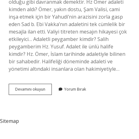
olduğu gibi davranmak demektir. Hz Ömer adaleti
kimden aldı? Ömer, yakın dostu, Şam Valisi, cami
inşa etmek için bir Yahudi’nin arazisini zorla gasp
eden Sad b. Ebi Vakka’nın adaletini tek cümlelik bir
mesajla ilan etti. Valiyi titreten mesajın hikayesi çok
etkileyici… Adaletli peygamber kimdir? Salih
peygamberim Hz. Yusuf. Adalet ile ünlü halife
kimdir? Hz. Ömer, İslam tarihinde adaletiyle bilinen
bir sahabedir. Halifeliği döneminde adaleti ve
yönetimi altındaki insanlara olan hakimiyetiyle…
Adalet
Devamını okuyun
Yorum Bırak
Nedir
Hz
Ömer
Sitemap