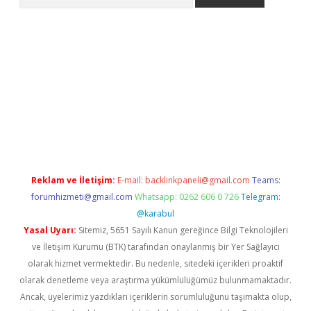
pera bahis
Reklam ve İletişim:
E-mail:
backlinkpaneli@gmail.com
Teams:
forumhizmeti@gmail.com
Whatsapp: 0262 606 0 726
Telegram:
@karabul
Yasal Uyarı:
Sitemiz, 5651 Sayılı Kanun gereğince Bilgi Teknolojileri
ve İletişim Kurumu (BTK) tarafından onaylanmış bir Yer Sağlayıcı
olarak hizmet vermektedir. Bu nedenle, sitedeki içerikleri proaktif
olarak denetleme veya araştırma yükümlülüğümüz bulunmamaktadır.
Ancak, üyelerimiz yazdıkları içeriklerin sorumluluğunu taşımakta olup,