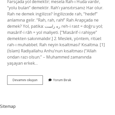
Farsçada yol demektir; mesela Rah-ı Huda vardır,
“yolu bulan” demektir. Rah’ı yansıtırsanız Har olur.
Rah ne demek ingilizce? İngilizcede rah, “hedef”
anlamına gelir. “Rah, rah, rah!” Rah Arapçada ne
demek? Yol, patika: ره راست reh-i rast = doğru yol;
masârif-i râh = yol maliyeti. [“Masârif-i rahiyye”
demekten sakınmalıdır.] 2. Meslek, yöntem, ritüel:
rah-ı muhabbet. Rah neyin kısaltması? Kısaltma. [1]
(İslam) Radiyallahu Anhu’nun kısaltması (“Allah
ondan razı olsun.” – Muhammed zamanında
yaşayan erkek…
Rah
Devamını okuyun
Yorum Bırak
Kelime
Anlamı
Nedir
Sitemap