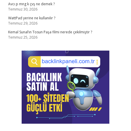
Avcı p mng k çvş ne demek ?
Temmuz 30, 2026
WattPad yerine ne kullanılır ?
Temmuz 29, 2026
Kemal Sunal’ın Tosun Paşa filmi nerede çekilmiştir ?
Temmuz 25, 2026