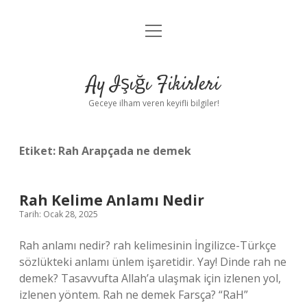
menüyü
Anasayfa
aç
Gizlilik Politikası
Ay Işığı Fikirleri
Yasal Uyarı
Geceye ilham veren keyifli bilgiler!
Hakkımızda
Etiket:
Rah Arapçada ne demek
Rah Kelime Anlamı Nedir
Tarih: Ocak 28, 2025
Rah anlamı nedir? rah kelimesinin İngilizce-Türkçe
sözlükteki anlamı ünlem işaretidir. Yay! Dinde rah ne
demek? Tasavvufta Allah’a ulaşmak için izlenen yol,
izlenen yöntem. Rah ne demek Farsça? “RaH”