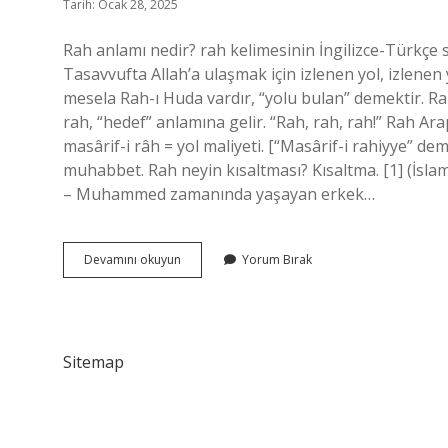
Tarih: Ocak 28, 2025
Rah anlamı nedir? rah kelimesinin İngilizce-Türkçe 
Tasavvufta Allah’a ulaşmak için izlenen yol, izlene
mesela Rah-ı Huda vardır, “yolu bulan” demektir. Rah
rah, “hedef” anlamına gelir. “Rah, rah, rah!” Rah Arapçada ne demek? Yol
masârif-i râh = yol maliyeti. [“Masârif-i rahiyye” dem
muhabbet. Rah neyin kısaltması? Kısaltma. [1] (İsla
– Muhammed zamanında yaşayan erkek…
Rah
Devamını okuyun
Yorum Bırak
Kelime
Anlamı
Nedir
Sitemap