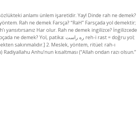
sözlükteki anlamı ünlem işaretidir. Yay! Dinde rah ne demek?
n yöntem. Rah ne demek Farsça? “RaH” Farsçada yol demektir;
’ı yansıtırsanız Har olur. Rah ne demek ingilizce? İngilizcede
, patika: ره راست reh-i rast = doğru yol;
ekten sakınmalıdır.] 2. Meslek, yöntem, ritüel: rah-ı
m) Radiyallahu Anhu’nun kısaltması (“Allah ondan razı olsun.”