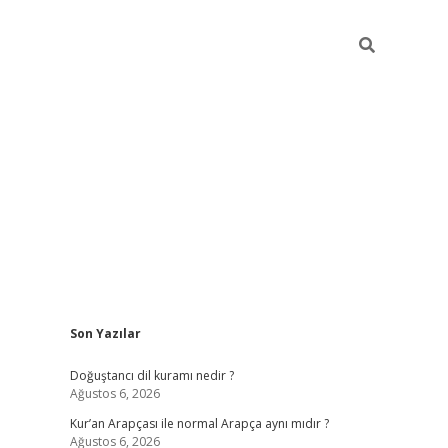
Sidebar
Son Yazılar
grand opera bah
Doğuştancı dil kuramı nedir ?
Ağustos 6, 2026
Kur’an Arapçası ile normal Arapça aynı mıdır ?
Ağustos 6, 2026