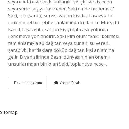
veya edebi eserlerde kullanılır ve içki servis eden
veya veren kişiyi ifade eder. Saki dinde ne demek?
Saki, içki (şarap) servisi yapan kişidir. Tasavvufta,
mükemmel bir rehber anlamında kullanılır. Mürşid-i
Kâmil, tasavvufa katılan kişiyi ilahi aşk yolunda
ilerlemeye yönlendirir. Saki kim olur? “Sâkî” kelimesi
tam anlamıyla su dağıtan veya sunan, su veren,
şarap vb. bardaklara döküp dağıtan kişi anlamına
gelir. Divan şiirinde Bezm dünyasının en önemli
unsurlarından biri olan Saki, toplantıya neşe…
Saki
Devamını okuyun
Yorum Bırak
Çekmek
Ne
Demek
Sitemap