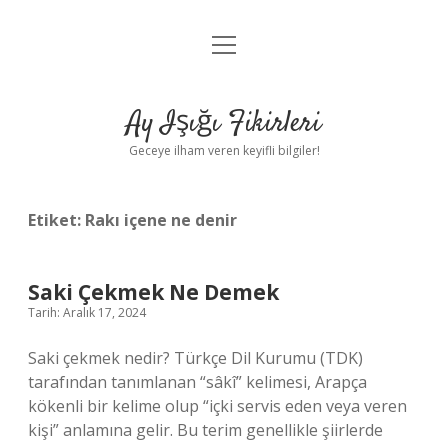
menüyü
Anasayfa
aç
Gizlilik Politikası
Ay Işığı Fikirleri
Yasal Uyarı
Geceye ilham veren keyifli bilgiler!
Hakkımızda
Etiket:
Rakı içene ne denir
Saki Çekmek Ne Demek
Tarih: Aralık 17, 2024
Saki çekmek nedir? Türkçe Dil Kurumu (TDK)
tarafından tanımlanan “sâkî” kelimesi, Arapça
kökenli bir kelime olup “içki servis eden veya veren
kişi” anlamına gelir. Bu terim genellikle şiirlerde