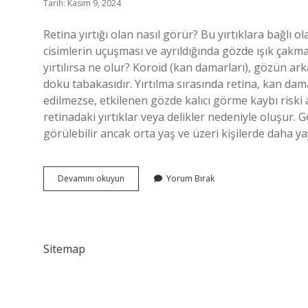
Tarih: Kasım 9, 2024
Retina yırtığı olan nasıl görür? Bu yırtıklara bağl
cisimlerin uçuşması ve ayrıldığında gözde ışık çakmal
yırtılırsa ne olur? Koroid (kan damarları), gözün ar
doku tabakasıdır. Yırtılma sırasında retina, kan dama
edilmezse, etkilenen gözde kalıcı görme kaybı riski 
retinadaki yırtıklar veya delikler nedeniyle oluşur.
görülebilir ancak orta yaş ve üzeri kişilerde daha y
Retina
Devamını okuyun
Yorum Bırak
Yırtığı
Nasıl
Anlaşılır
Sitemap