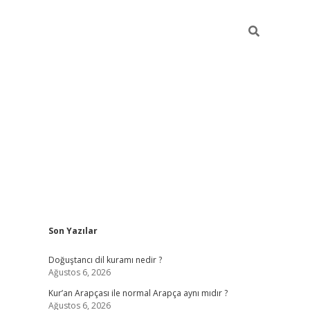
Sidebar
Son Yazılar
grand opera bah
Doğuştancı dil kuramı nedir ?
Ağustos 6, 2026
Kur’an Arapçası ile normal Arapça aynı mıdır ?
Ağustos 6, 2026