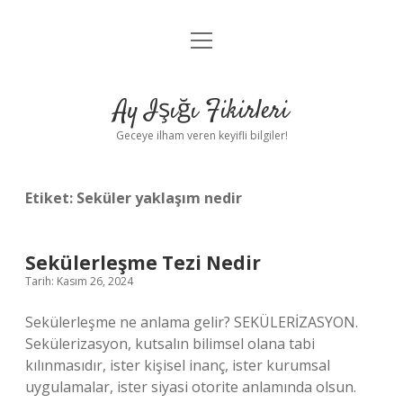
menüyü
Anasayfa
aç
Gizlilik Politikası
Ay Işığı Fikirleri
Yasal Uyarı
Geceye ilham veren keyifli bilgiler!
Hakkımızda
Etiket:
Seküler yaklaşım nedir
Sekülerleşme Tezi Nedir
Tarih: Kasım 26, 2024
Sekülerleşme ne anlama gelir? SEKÜLERİZASYON.
Sekülerizasyon, kutsalın bilimsel olana tabi
kılınmasıdır, ister kişisel inanç, ister kurumsal
uygulamalar, ister siyasi otorite anlamında olsun.