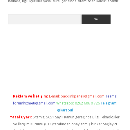
halinde, ilgili içerikler yasal süre içerisinde sitemizden kaldırılacaktır.
Arama
pera bahis
Reklam ve İletişim:
E-mail:
backlinkpaneli@gmail.com
Teams:
forumhizmeti@gmail.com
Whatsapp: 0262 606 0 726
Telegram:
@karabul
Yasal Uyarı:
Sitemiz, 5651 Sayılı Kanun gereğince Bilgi Teknolojileri
ve İletişim Kurumu (BTK) tarafından onaylanmış bir Yer Sağlayıcı