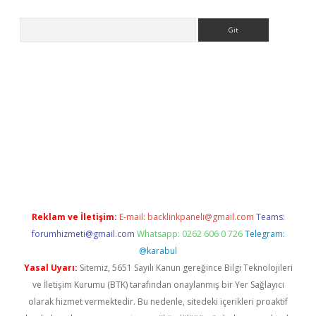
Arama
pera bahis
Reklam ve İletişim:
E-mail:
backlinkpaneli@gmail.com
Teams:
forumhizmeti@gmail.com
Whatsapp: 0262 606 0 726
Telegram:
@karabul
Yasal Uyarı:
Sitemiz, 5651 Sayılı Kanun gereğince Bilgi Teknolojileri
ve İletişim Kurumu (BTK) tarafından onaylanmış bir Yer Sağlayıcı
olarak hizmet vermektedir. Bu nedenle, sitedeki içerikleri proaktif