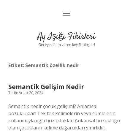
menüyü
Anasayfa
aç
Gizlilik Politikası
Ay Işığı Fikirleri
Yasal Uyarı
Geceye ilham veren keyifli bilgiler!
Hakkımızda
Etiket:
Semantik özellik nedir
Semantik Gelişim Nedir
Tarih: Aralık 20, 2024
Semantik nedir çocuk gelişimi? Anlamsal
bozukluklar: Tek tek kelimelerin veya cümlelerin
kullanımıyla ilgili bozukluklar. Anlamsal bozukluğu
olan çocukların kelime dağarcıkları sınırlıdır.