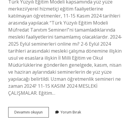
Türk Yüzyılı Eğitim Modeli kapsamında yüz yüze
merkezi/yerel hizmetiçi eğitim faaliyetlerine
katılmayan öğretmenler, 11-15 Kasım 2024 tarihleri ​​
arasında yapılacak “Türk Yüzyılı Eğitim Modeli
Müfredat Tanıtım Semineri”ni tamamladıklarında
mesleki faaliyetlerini tamamlamış olacaklardır. 2024-
2025 Eylül seminerleri online mı? 2-6 Eylül 2024
tarihleri ​​arasındaki mesleki çalışma dönemine ilişkin
usul ve esaslara ilişkin İl Milli Eğitim ve Okul
Müdürlüklerine gönderilen genelgede, kasım, nisan
ve haziran aylarındaki seminerlerin de yüz yüze
yapılacağı belirtildi. Uzman öğretmenlik semineri ne
zaman 2024? 11-15 KASIM 2024 MESLEKİ
ÇALIŞMALAR. Eğitim…
Eylül
Devamını okuyun
Yorum Bırak
Seminerleri
Ne
Zaman