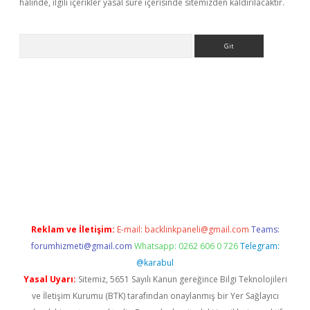
halinde, ilgili içerikler yasal süre içerisinde sitemizden kaldırılacaktır.
Arama
pera bahis
Reklam ve İletişim:
E-mail:
backlinkpaneli@gmail.com
Teams:
forumhizmeti@gmail.com
Whatsapp: 0262 606 0 726
Telegram:
@karabul
Yasal Uyarı:
Sitemiz, 5651 Sayılı Kanun gereğince Bilgi Teknolojileri
ve İletişim Kurumu (BTK) tarafından onaylanmış bir Yer Sağlayıcı