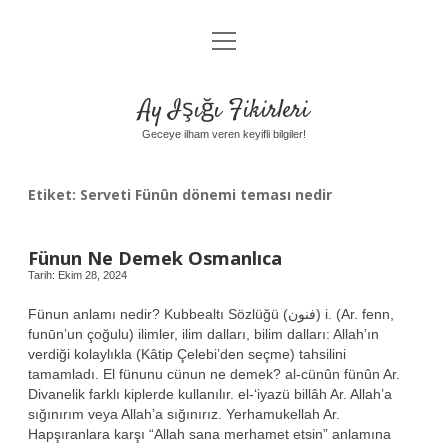
menüyü
Anasayfa
aç
Gizlilik Politikası
Ay Işığı Fikirleri
Yasal Uyarı
Geceye ilham veren keyifli bilgiler!
Hakkımızda
Etiket:
Serveti Fünûn dönemi teması nedir
Fünun Ne Demek Osmanlıca
Tarih: Ekim 28, 2024
Fünun anlamı nedir? Kubbealtı Sözlüğü (ﻓﻨﻮﻥ) i. (Ar. fenn,
funūn’un çoğulu) ilimler, ilim dalları, bilim dalları: Allah’ın
verdiği kolaylıkla (Kâtip Çelebi’den seçme) tahsilini
tamamladı. El fünunu cünun ne demek? al-cünûn fünûn Ar.
Divanelik farklı kiplerde kullanılır. el-‘iyazü billâh Ar. Allah’a
sığınırım veya Allah’a sığınırız. Yerhamukellah Ar.
Hapşıranlara karşı “Allah sana merhamet etsin” anlamına