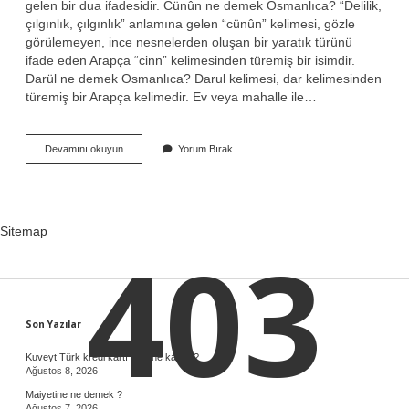
gelen bir dua ifadesidir. Cünûn ne demek Osmanlıca? “Delilik,
çılgınlık, çılgınlık” anlamına gelen “cünûn” kelimesi, gözle
görülemeyen, ince nesnelerden oluşan bir yaratık türünü
ifade eden Arapça “cinn” kelimesinden türemiş bir isimdir.
Darül ne demek Osmanlıca? Darul kelimesi, dar kelimesinden
türemiş bir Arapça kelimedir. Ev veya mahalle ile…
Fünun
Devamını okuyun
Yorum Bırak
Ne
Demek
Osmanlıca
Sitemap
403
Sidebar
Son Yazılar
Kuveyt Türk kredi kartı limiti ne kadar ?
Ağustos 8, 2026
Maiyetine ne demek ?
Ağustos 7, 2026