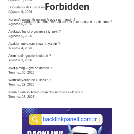
Forbidden
Doğuştancı dil kuramı nedir ?
Ağustos 6, 2026
Kur’an Arapçası ile normal Arapça aynı mıdır ?
Access to this resource on the server is denied!
Ağustos 6, 2026
Avokado hangi organımıza iyi gelir ?
Ağustos 5, 2026
Ayakları tutmayan kuşa ne yapılır ?
Ağustos 4, 2026
Akım nedir, çeşitleri nelerdir ?
Ağustos 3, 2026
Avcı p mng k çvş ne demek ?
Temmuz 30, 2026
WattPad yerine ne kullanılır ?
Temmuz 29, 2026
Kemal Sunal’ın Tosun Paşa filmi nerede çekilmiştir ?
Temmuz 25, 2026