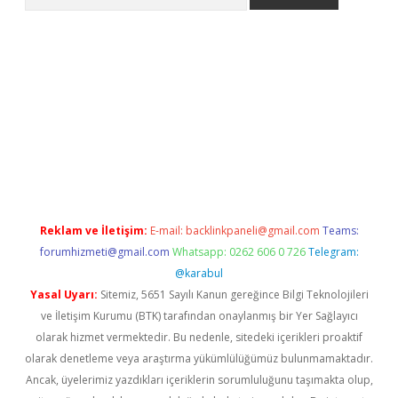
opera bahis
Reklam ve İletişim:
E-mail:
backlinkpaneli@gmail.com
Teams:
forumhizmeti@gmail.com
Whatsapp: 0262 606 0 726
Telegram:
@karabul
Yasal Uyarı:
Sitemiz, 5651 Sayılı Kanun gereğince Bilgi Teknolojileri
ve İletişim Kurumu (BTK) tarafından onaylanmış bir Yer Sağlayıcı
olarak hizmet vermektedir. Bu nedenle, sitedeki içerikleri proaktif
olarak denetleme veya araştırma yükümlülüğümüz bulunmamaktadır.
Ancak, üyelerimiz yazdıkları içeriklerin sorumluluğunu taşımakta olup,