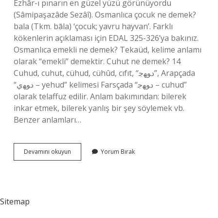
Ezhâr-ı pınarın en güzel yüzü görünüyordu
(Sâmipaşazâde Sezâî). Osmanlıca çocuk ne demek?
bala (Tkm. bāla) ‘çocuk; yavru hayvan’. Farklı
kökenlerin açıklaması için EDAL 325-326’ya bakınız.
Osmanlıca emekli ne demek? Tekaüd, kelime anlamı
olarak “emekli” demektir. Cuhut ne demek? 14
Cuhud, cuhut, cühud, cühûd, cıfıt, “ﺩﻮﻬﺟ”, Arapçada
“ﺩﻮﻬي – yehud” kelimesi Farsçada “ﺩﻮﻬﺟ – cuhud”
olarak telaffuz edilir. Anlam bakımından: bilerek
inkar etmek, bilerek yanlış bir şey söylemek vb.
Benzer anlamları…
Kühsar
Devamını okuyun
Yorum Bırak
Ne
Demek
Osmanlıca
Sitemap