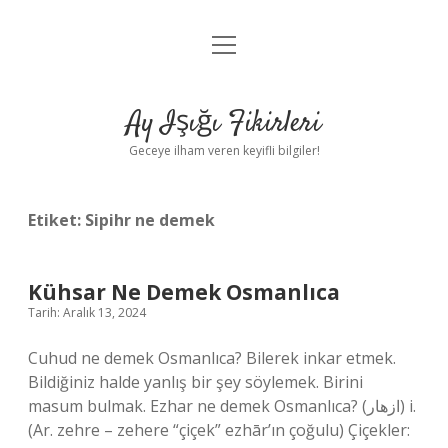
menüyü
Anasayfa
aç
Gizlilik Politikası
Ay Işığı Fikirleri
Yasal Uyarı
Geceye ilham veren keyifli bilgiler!
Hakkımızda
Etiket:
Sipihr ne demek
Kühsar Ne Demek Osmanlıca
Tarih: Aralık 13, 2024
Cuhud ne demek Osmanlıca? Bilerek inkar etmek.
Bildiğiniz halde yanlış bir şey söylemek. Birini
masum bulmak. Ezhar ne demek Osmanlıca? (ﺍﺯﻫﺎﺭ) i.
(Ar. zehre – zehere “çiçek” ezhār’ın çoğulu) Çiçekler: