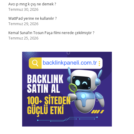
Avcı p mng k çvş ne demek ?
Temmuz 30, 2026
WattPad yerine ne kullanılır ?
Temmuz 29, 2026
Kemal Sunal’ın Tosun Paşa filmi nerede çekilmiştir ?
Temmuz 25, 2026