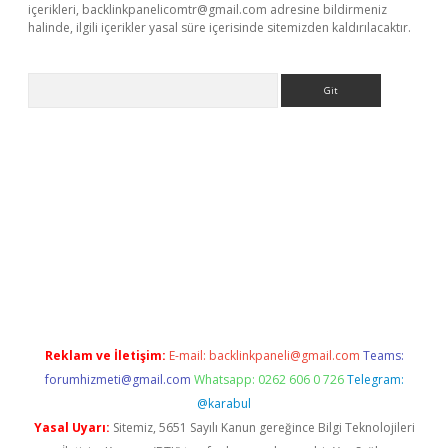
içerikleri,
backlinkpanelicomtr@gmail.com
adresine bildirmeniz
halinde, ilgili içerikler yasal süre içerisinde sitemizden kaldırılacaktır.
Arama
pera bahis
Reklam ve İletişim:
E-mail:
backlinkpaneli@gmail.com
Teams:
forumhizmeti@gmail.com
Whatsapp: 0262 606 0 726
Telegram:
@karabul
Yasal Uyarı:
Sitemiz, 5651 Sayılı Kanun gereğince Bilgi Teknolojileri