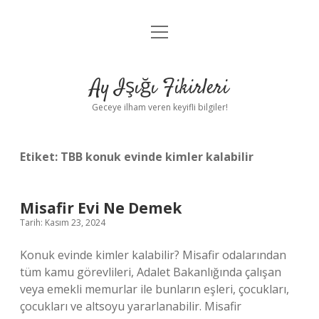
menüyü
Anasayfa
aç
Gizlilik Politikası
Ay Işığı Fikirleri
Yasal Uyarı
Geceye ilham veren keyifli bilgiler!
Hakkımızda
Etiket:
TBB konuk evinde kimler kalabilir
Misafir Evi Ne Demek
Tarih: Kasım 23, 2024
Konuk evinde kimler kalabilir? Misafir odalarından
tüm kamu görevlileri, Adalet Bakanlığında çalışan
veya emekli memurlar ile bunların eşleri, çocukları,
çocukları ve altsoyu yararlanabilir. Misafir