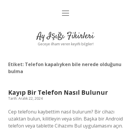
menüyü
Anasayfa
aç
Gizlilik Politikası
Ay Işığı Fikirleri
Yasal Uyarı
Geceye ilham veren keyifli bilgiler!
Hakkımızda
Etiket:
Telefon kapalıyken bile nerede olduğunu
bulma
Kayıp Bir Telefon Nasıl Bulunur
Tarih: Aralık 22, 2024
Cep telefonu kaybettim nasıl bulurum? Bir cihazı
uzaktan bulun, kilitleyin veya silin. Başka bir Android
telefon veya tablette Cihazımı Bul uygulamasını açın.