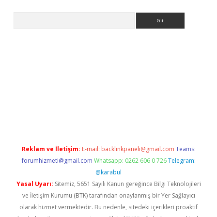
Arama
pera bahis
Reklam ve İletişim:
E-mail:
backlinkpaneli@gmail.com
Teams:
forumhizmeti@gmail.com
Whatsapp: 0262 606 0 726
Telegram:
@karabul
Yasal Uyarı:
Sitemiz, 5651 Sayılı Kanun gereğince Bilgi Teknolojileri
ve İletişim Kurumu (BTK) tarafından onaylanmış bir Yer Sağlayıcı
olarak hizmet vermektedir. Bu nedenle, sitedeki içerikleri proaktif