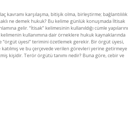
laç kavramı karşılaşma, bitişik olma, birleştirme; bağlantılılık
tisaklı ne demek hukuk? Bu kelime günlük konuşmada İltisak
 anlamına gelir. “İtisak” kelimesinin kullanıldığı cümle yapılarını
kle, kelimenin kullanımına dair örneklere hukuk kaynaklarında
 “örgüt üyesi” terimini özetlemek gerekir. Bir örgüt üyesi,
katılmış ve bu çerçevede verilen görevleri yerine getirmeye
miş kişidir. Terör örgütü tanımı nedir? Buna göre, cebir ve