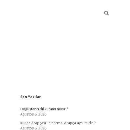
Sidebar
Son Yazılar
grand opera ba
Doğuştancı dil kuramı nedir ?
Ağustos 6, 2026
Kur’an Arapçası ile normal Arapça aynı mıdır ?
Ağustos 6, 2026