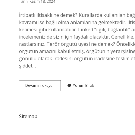
Tarih: Kasım 18, 2024
İrtibatlı iltisaklı ne demek? Kurallarda kullanılan bağ
kavramı ise bağlı olma anlamlarına gelmektedir. İl
kelimesi gibi kullanılabilir. Linked “ilgili, bağlantılı”
incelemeniz de sizin için faydalı olacaktır. Genelli
rastlarsınız. Terör örgütü üyesi ne demek? Öncelikle
örgütün amacını kabul etmiş, örgütün hiyerarşisine 
gönüllü olarak iradesini örgütün iradesine teslim et
şiddet…
Terör
Devamını okuyun
Yorum Bırak
Örgütü
Ile
Irtibatı
Iltisakı
Ne
Sitemap
Demek