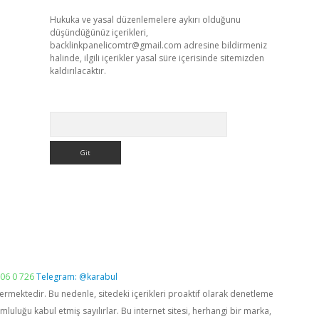
Hukuka ve yasal düzenlemelere aykırı olduğunu
düşündüğünüz içerikleri,
backlinkpanelicomtr@gmail.com
adresine bildirmeniz
halinde, ilgili içerikler yasal süre içerisinde sitemizden
kaldırılacaktır.
Arama
06 0 726
Telegram: @karabul
vermektedir. Bu nedenle, sitedeki içerikleri proaktif olarak denetleme
luğu kabul etmiş sayılırlar. Bu internet sitesi, herhangi bir marka,