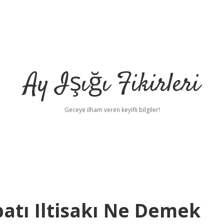
Ay Işığı Fikirleri
Geceye ilham veren keyifli bilgiler!
batı Iltisakı Ne Demek