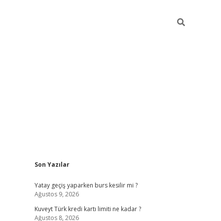
Sidebar
Son Yazılar
grand opera bah
Yatay geçiş yaparken burs kesilir mi ?
Ağustos 9, 2026
Kuveyt Türk kredi kartı limiti ne kadar ?
Ağustos 8, 2026