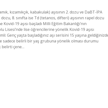
kızamık, kızamıkçık, kabakulak) aşısının 2. dozu ve DaBT-İPA
 dozu, 8. sınıfta ise Td (tetanos, difteri) aşısının rapel dozu
e Kovid-19 aşısı başladı Milli Eğitim Bakanlığı’nın
lu Lisesi’nde lise öğrencilerine yönelik Kovid-19 aşısı
mli: Genç yaşta başladığınız aşı serisini 15 yaşına geldiğinizd
 ve sadece belirli bir yaş grubuna yönelik olması durumu
 belirti çene…