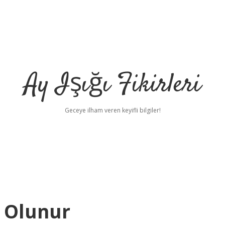
Ay Işığı Fikirleri
Geceye ilham veren keyifli bilgiler!
ı Olunur