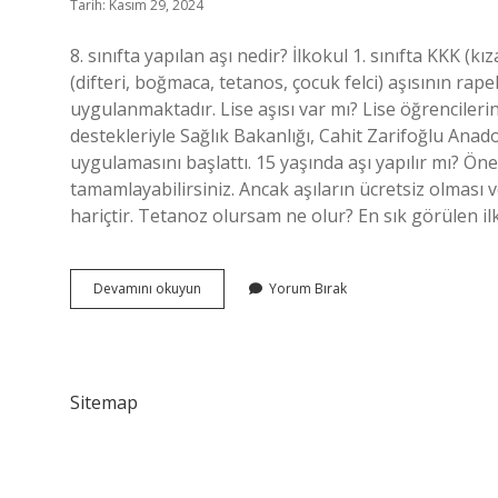
Tarih: Kasım 29, 2024
8. sınıfta yapılan aşı nedir? İlkokul 1. sınıfta KKK (
(difteri, boğmaca, tetanos, çocuk felci) aşısının rapel
uygulanmaktadır. Lise aşısı var mı? Lise öğrencilerin
destekleriyle Sağlık Bakanlığı, Cahit Zarifoğlu Anado
uygulamasını başlattı. 15 yaşında aşı yapılır mı? Öne
tamamlayabilirsiniz. Ancak aşıların ücretsiz olması
hariçtir. Tetanoz olursam ne olur? En sık görülen ilk
13
Devamını okuyun
Yorum Bırak
Yaşında
Hangi
Aşı
Olunur
Sitemap