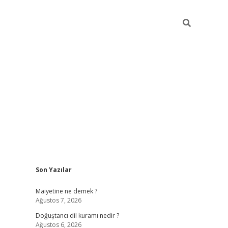
Sidebar
Son Yazılar
grand opera ba
Maiyetine ne demek ?
Ağustos 7, 2026
Doğuştancı dil kuramı nedir ?
Ağustos 6, 2026