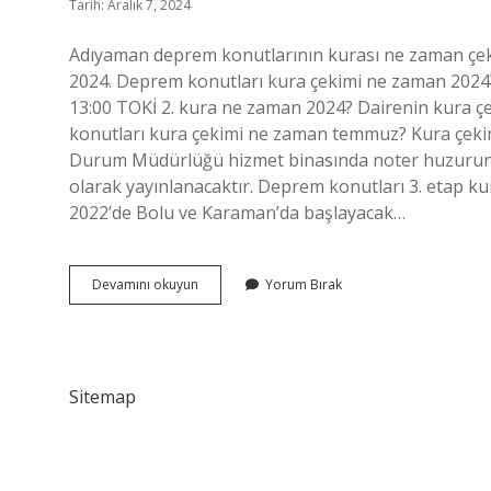
Tarih: Aralık 7, 2024
Adıyaman deprem konutlarının kurası ne zaman çe
2024. Deprem konutları kura çekimi ne zaman 2024? 
13:00 TOKİ 2. kura ne zaman 2024? Dairenin kura çe
konutları kura çekimi ne zaman temmuz? Kura çekimi
Durum Müdürlüğü hizmet binasında noter huzurunda 
olarak yayınlanacaktır. Deprem konutları 3. etap k
2022’de Bolu ve Karaman’da başlayacak…
Adıyaman
Devamını okuyun
Yorum Bırak
Ikinci
Kura
Ne
Zaman
Sitemap