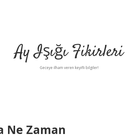
Ay Işığı Fikirleri
Geceye ilham veren keyifli bilgiler!
ra Ne Zaman