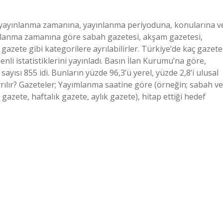
ler yayınlanma zamanına, yayınlanma periyoduna, konularına v
ayınlanma zamanına göre sabah gazetesi, akşam gazetesi,
gazete gibi kategorilere ayrılabilirler. Türkiye’de kaç gazete
enli istatistiklerini yayınladı. Basın İlan Kurumu’na göre,
yısı 855 idi. Bunların yüzde 96,3’ü yerel, yüzde 2,8’i ulusal
yrılır? Gazeteler; Yayımlanma saatine göre (örneğin; sabah ve
azete, haftalık gazete, aylık gazete), hitap ettiği hedef