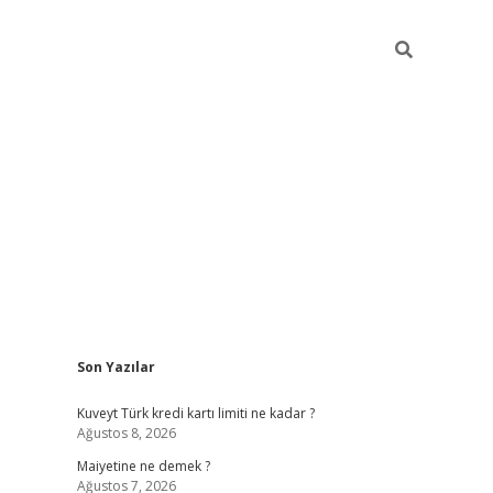
Sidebar
Son Yazılar
grand opera bah
Kuveyt Türk kredi kartı limiti ne kadar ?
Ağustos 8, 2026
Maiyetine ne demek ?
Ağustos 7, 2026