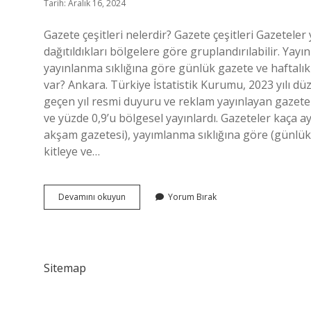
Tarih: Aralık 16, 2024
Gazete çeşitleri nelerdir? Gazete çeşitleri Gazete
dağıtıldıkları bölgelere göre gruplandırılabilir. Y
yayınlanma sıklığına göre günlük gazete ve haftalık 
var? Ankara. Türkiye İstatistik Kurumu, 2023 yılı düz
geçen yıl resmi duyuru ve reklam yayınlayan gazete sa
ve yüzde 0,9’u bölgesel yayınlardı. Gazeteler kaça a
akşam gazetesi), yayımlanma sıklığına göre (günlük g
kitleye ve…
Kaç
Devamını okuyun
Yorum Bırak
Çeşit
Gazete
Vardır
Sitemap