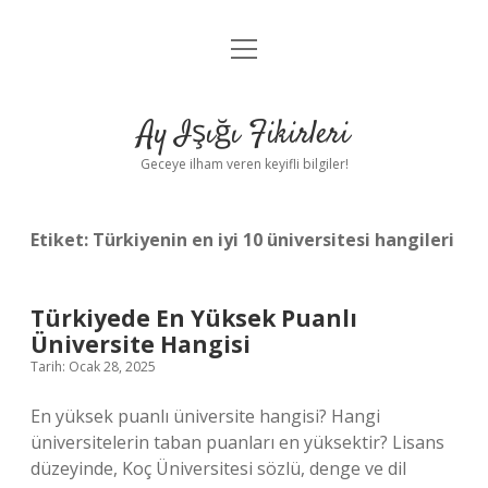
menüyü
Anasayfa
aç
Gizlilik Politikası
Ay Işığı Fikirleri
Yasal Uyarı
Geceye ilham veren keyifli bilgiler!
Hakkımızda
Etiket:
Türkiyenin en iyi 10 üniversitesi hangileri
Türkiyede En Yüksek Puanlı
Üniversite Hangisi
Tarih: Ocak 28, 2025
En yüksek puanlı üniversite hangisi? Hangi
üniversitelerin taban puanları en yüksektir? Lisans
düzeyinde, Koç Üniversitesi sözlü, denge ve dil