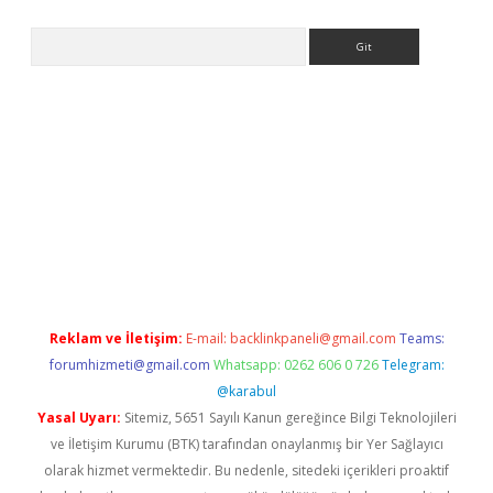
Arama
pera bahis
Reklam ve İletişim:
E-mail:
backlinkpaneli@gmail.com
Teams:
forumhizmeti@gmail.com
Whatsapp: 0262 606 0 726
Telegram:
@karabul
Yasal Uyarı:
Sitemiz, 5651 Sayılı Kanun gereğince Bilgi Teknolojileri
ve İletişim Kurumu (BTK) tarafından onaylanmış bir Yer Sağlayıcı
olarak hizmet vermektedir. Bu nedenle, sitedeki içerikleri proaktif