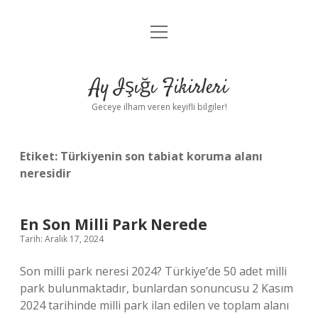
menüyü
Anasayfa
aç
Gizlilik Politikası
Ay Işığı Fikirleri
Yasal Uyarı
Geceye ilham veren keyifli bilgiler!
Hakkımızda
Etiket:
Türkiyenin son tabiat koruma alanı
neresidir
En Son Milli Park Nerede
Tarih: Aralık 17, 2024
Son milli park neresi 2024? Türkiye’de 50 adet milli
park bulunmaktadır, bunlardan sonuncusu 2 Kasım
2024 tarihinde milli park ilan edilen ve toplam alanı