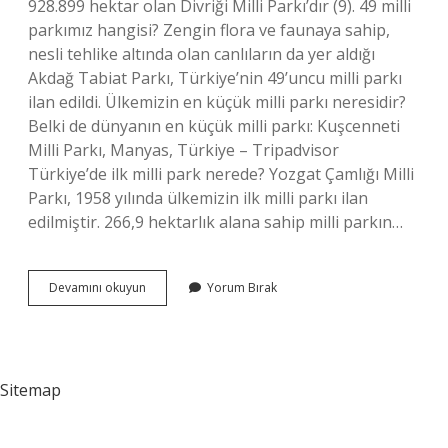
928.899 hektar olan Divriği Milli Parkı’dır (9). 49 milli
parkımız hangisi? Zengin flora ve faunaya sahip,
nesli tehlike altında olan canlıların da yer aldığı
Akdağ Tabiat Parkı, Türkiye’nin 49’uncu milli parkı
ilan edildi. Ülkemizin en küçük milli parkı neresidir?
Belki de dünyanın en küçük milli parkı: Kuşcenneti
Milli Parkı, Manyas, Türkiye – Tripadvisor
Türkiye’de ilk milli park nerede? Yozgat Çamlığı Milli
Parkı, 1958 yılında ülkemizin ilk milli parkı ilan
edilmiştir. 266,9 hektarlık alana sahip milli parkın…
En
Devamını okuyun
Yorum Bırak
Son
Milli
Park
Nerede
Sitemap