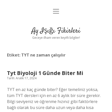
menüyü
Anasayfa
aç
Gizlilik Politikası
Ay Işığı Fikirleri
Yasal Uyarı
Geceye ilham veren keyifli bilgiler!
Hakkımızda
Etiket:
TYT ne zaman çalışılır
Tyt Biyoloji 1 Günde Biter Mi
Tarih: Aralık 17, 2024
TYT en az kaç günde biter? Eğer temeliniz yoksa,
tüm TYT dersleri için en az 6 aylık bir süre gerekir.
Bilgi seviyeniz ve öğrenme hızınız gibi faktörlere
bağlı olarak bu süre daha uzun veya daha kısa