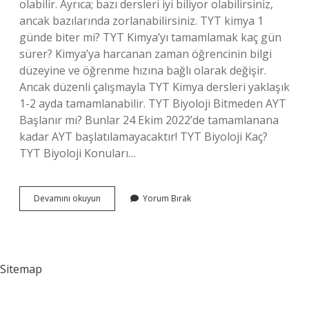
olabilir. Ayrıca; bazı dersleri iyi biliyor olabilirsiniz,
ancak bazılarında zorlanabilirsiniz. TYT kimya 1
günde biter mi? TYT Kimya’yı tamamlamak kaç gün
sürer? Kimya’ya harcanan zaman öğrencinin bilgi
düzeyine ve öğrenme hızına bağlı olarak değişir.
Ancak düzenli çalışmayla TYT Kimya dersleri yaklaşık
1-2 ayda tamamlanabilir. TYT Biyoloji Bitmeden AYT
Başlanır mı? Bunlar 24 Ekim 2022’de tamamlanana
kadar AYT başlatılamayacaktır! TYT Biyoloji Kaç?
TYT Biyoloji Konuları…
Tyt
Devamını okuyun
Yorum Bırak
Biyoloji
1
Günde
Biter
Mi
Sitemap