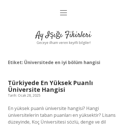
menüyü
Anasayfa
aç
Gizlilik Politikası
Ay Işığı Fikirleri
Yasal Uyarı
Geceye ilham veren keyifli bilgiler!
Hakkımızda
Etiket:
Üniversitede en iyi bölüm hangisi
Türkiyede En Yüksek Puanlı
Üniversite Hangisi
Tarih: Ocak 28, 2025
En yüksek puanlı üniversite hangisi? Hangi
üniversitelerin taban puanları en yüksektir? Lisans
düzeyinde, Koç Üniversitesi sözlü, denge ve dil