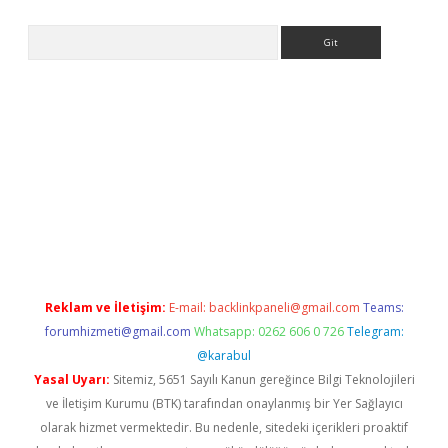
Arama
pera bahis
Reklam ve İletişim:
E-mail:
backlinkpaneli@gmail.com
Teams:
forumhizmeti@gmail.com
Whatsapp: 0262 606 0 726
Telegram:
@karabul
Yasal Uyarı:
Sitemiz, 5651 Sayılı Kanun gereğince Bilgi Teknolojileri
ve İletişim Kurumu (BTK) tarafından onaylanmış bir Yer Sağlayıcı
olarak hizmet vermektedir. Bu nedenle, sitedeki içerikleri proaktif