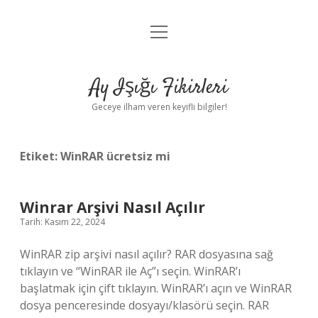
menüyü
Anasayfa
aç
Gizlilik Politikası
Ay Işığı Fikirleri
Yasal Uyarı
Geceye ilham veren keyifli bilgiler!
Hakkımızda
Etiket:
WinRAR ücretsiz mi
Winrar Arşivi Nasıl Açılır
Tarih: Kasım 22, 2024
WinRAR zip arşivi nasıl açılır? RAR dosyasına sağ
tıklayın ve “WinRAR ile Aç”ı seçin. WinRAR’ı
başlatmak için çift tıklayın. WinRAR’ı açın ve WinRAR
dosya penceresinde dosyayı/klasörü seçin. RAR