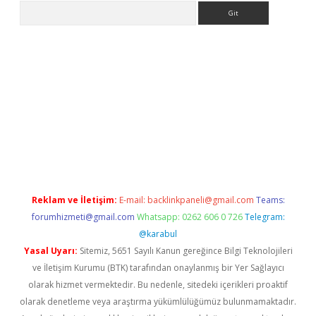
Arama
pera bahis
Reklam ve İletişim:
E-mail:
backlinkpaneli@gmail.com
Teams:
forumhizmeti@gmail.com
Whatsapp: 0262 606 0 726
Telegram:
@karabul
Yasal Uyarı:
Sitemiz, 5651 Sayılı Kanun gereğince Bilgi Teknolojileri
ve İletişim Kurumu (BTK) tarafından onaylanmış bir Yer Sağlayıcı
olarak hizmet vermektedir. Bu nedenle, sitedeki içerikleri proaktif
olarak denetleme veya araştırma yükümlülüğümüz bulunmamaktadır.