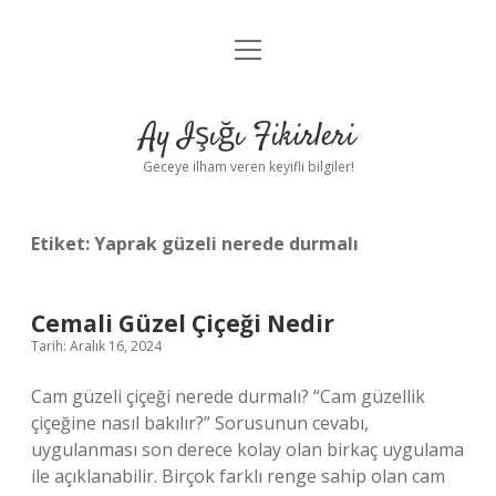
menüyü
Anasayfa
aç
Gizlilik Politikası
Ay Işığı Fikirleri
Yasal Uyarı
Geceye ilham veren keyifli bilgiler!
Hakkımızda
Etiket:
Yaprak güzeli nerede durmalı
Cemali Güzel Çiçeği Nedir
Tarih: Aralık 16, 2024
Cam güzeli çiçeği nerede durmalı? “Cam güzellik
çiçeğine nasıl bakılır?” Sorusunun cevabı,
uygulanması son derece kolay olan birkaç uygulama
ile açıklanabilir. Birçok farklı renge sahip olan cam