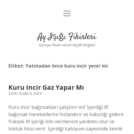
menüyü
Anasayfa
aç
Gizlilik Politikası
Ay Işığı Fikirleri
Yasal Uyarı
Geceye ilham veren keyifli bilgiler!
Hakkımızda
Etiket:
Yatmadan önce kuru incir yenir mi
Kuru Incir Gaz Yapar Mı
Tarih: Aralık 9, 2024
Kuru incir bağırsakları çalıştırır mı? İçerdiği lif
bağırsak hareketlerini hızlandırır ve kabızlığı giderir.
Yüksek lif içeriği kilo vermenize yardımcı olur ve
tokluk hissi verir. İçerdiği kalsiyum sayesinde kemik