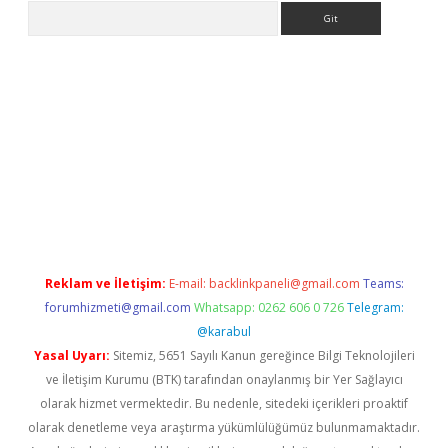
Arama
pera bahis
Reklam ve İletişim:
E-mail:
backlinkpaneli@gmail.com
Teams:
forumhizmeti@gmail.com
Whatsapp: 0262 606 0 726
Telegram:
@karabul
Yasal Uyarı:
Sitemiz, 5651 Sayılı Kanun gereğince Bilgi Teknolojileri
ve İletişim Kurumu (BTK) tarafından onaylanmış bir Yer Sağlayıcı
olarak hizmet vermektedir. Bu nedenle, sitedeki içerikleri proaktif
olarak denetleme veya araştırma yükümlülüğümüz bulunmamaktadır.