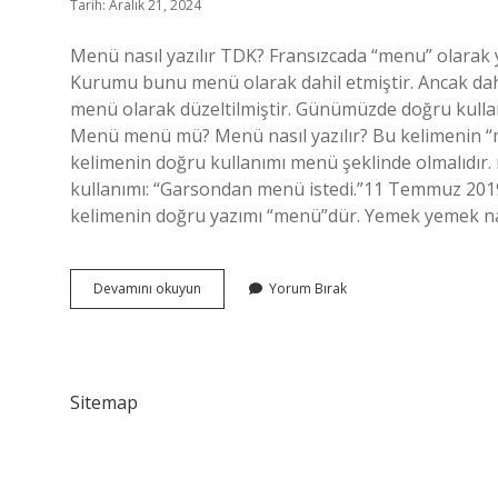
Tarih: Aralık 21, 2024
Menü nasıl yazılır TDK? Fransızcada “menu” olarak 
Kurumu bunu menü olarak dahil etmiştir. Ancak daha 
menü olarak düzeltilmiştir. Günümüzde doğru kulla
Menü menü mü? Menü nasıl yazılır? Bu kelimenin “m
kelimenin doğru kullanımı menü şeklinde olmalıdır.
kullanımı: “Garsondan menü istedi.”11 Temmuz 201
kelimenin doğru yazımı “menü”dür. Yemek yemek nası
Yemek
Devamını okuyun
Yorum Bırak
Menüsü
Nasıl
Yazılır
Sitemap