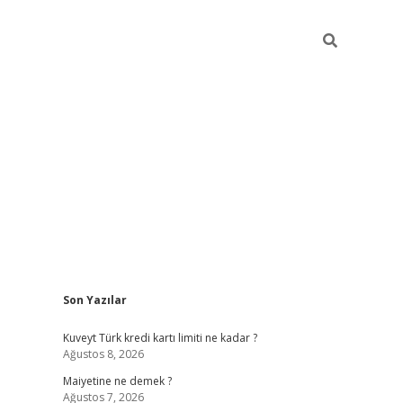
Sidebar
Son Yazılar
grand opera bah
Kuveyt Türk kredi kartı limiti ne kadar ?
Ağustos 8, 2026
Maiyetine ne demek ?
Ağustos 7, 2026