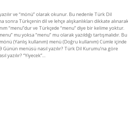
yazılır ve “mönü” olarak okunur. Bu nedenle Türk Dil
sonra Türkçenin dil ve lehçe alışkanlıkları dikkate alınara
nım “menu”dur ve Türkçede “menu” diye bir kelime yoktur.
enu” mu yoksa “menu” mu olarak yazıldığı tartışmalıdır. Bu
 mönü (Yanlış kullanım) menü (Doğru kullanım) Cümle içinde
9 Günün menüsü nasıl yazılır? Türk Dil Kurumu’na göre
l yazılır? “Yiyecek”…