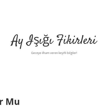
Ay Işığı Fikirleri
Geceye ilham veren keyifli bilgiler!
ur Mu