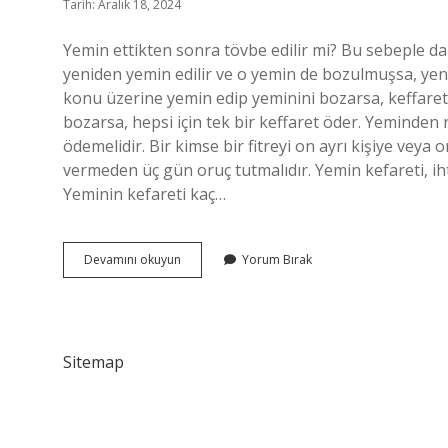
Tarih: Aralık 18, 2024
Yemin ettikten sonra tövbe edilir mi? Bu sebeple d
yeniden yemin edilir ve o yemin de bozulmuşsa, yen
konu üzerine yemin edip yeminini bozarsa, keffare
bozarsa, hepsi için tek bir keffaret öder. Yeminden 
ödemelidir. Bir kimse bir fitreyi on ayrı kişiye veya o
vermeden üç gün oruç tutmalıdır. Yemin kefareti, iht
Yeminin kefareti kaç…
Yeminin
Devamını okuyun
Yorum Bırak
Tövbesi
Olur
Mu
Sitemap