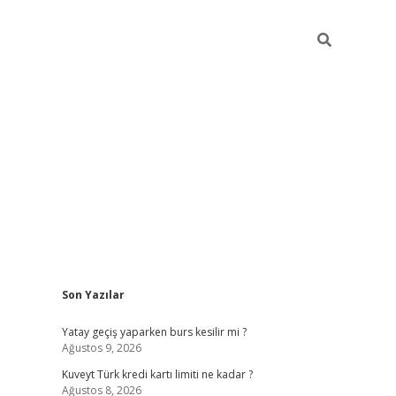
Sidebar
Son Yazılar
grand opera bah
Yatay geçiş yaparken burs kesilir mi ?
Ağustos 9, 2026
Kuveyt Türk kredi kartı limiti ne kadar ?
Ağustos 8, 2026