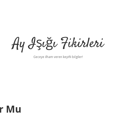
Ay Işığı Fikirleri
Geceye ilham veren keyifli bilgiler!
ur Mu