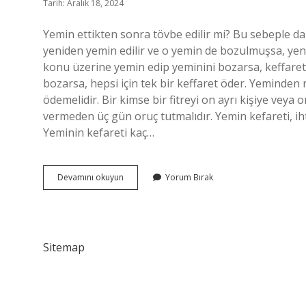
Tarih: Aralık 18, 2024
Yemin ettikten sonra tövbe edilir mi? Bu sebeple d
yeniden yemin edilir ve o yemin de bozulmuşsa, yen
konu üzerine yemin edip yeminini bozarsa, keffare
bozarsa, hepsi için tek bir keffaret öder. Yeminden 
ödemelidir. Bir kimse bir fitreyi on ayrı kişiye veya o
vermeden üç gün oruç tutmalıdır. Yemin kefareti, iht
Yeminin kefareti kaç…
Yeminin
Devamını okuyun
Yorum Bırak
Tövbesi
Olur
Mu
Sitemap