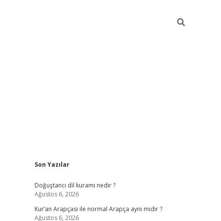
Sidebar
Son Yazılar
grand opera bah
Doğuştancı dil kuramı nedir ?
Ağustos 6, 2026
Kur’an Arapçası ile normal Arapça aynı mıdır ?
Ağustos 6, 2026