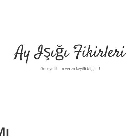
Ay Işığı Fikirleri
Geceye ilham veren keyifli bilgiler!
Mı