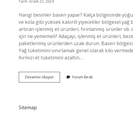
Tarih: Aralık 22, 2024
Hangi besinler basen yapar? Kalça bölgesinde yoğun 
ve kola gibi yüksek kalorili yiyecekler bölgesel yağ 
artıran işlenmiş et ürünleri, fırınlanmış ürünler v
için ne yememeli? Adaçayı, işlenmiş et ürünleri, beze
paketlenmiş ürünlerden uzak durun. Basen bölgesi na
Yağ tüketimini sınırlamak genel olarak kilo vermede 
Kırmızı et tüketimini azaltın.…
Tavuk
Devamını okuyun
Yorum Bırak
Basen
Yapar
Mı
Sitemap