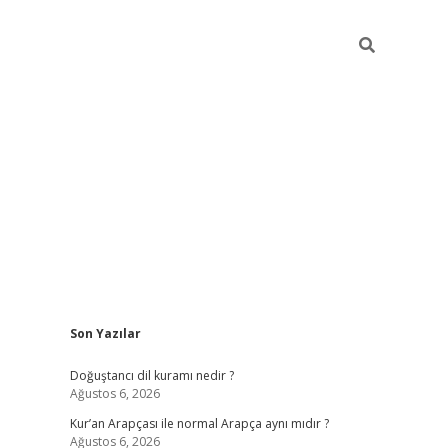
Sidebar
Son Yazılar
grand op
Doğuştancı dil kuramı nedir ?
Ağustos 6, 2026
Kur’an Arapçası ile normal Arapça aynı mıdır ?
Ağustos 6, 2026