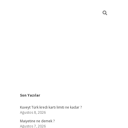
Sidebar
Son Yazılar
grand opera bah
Kuveyt Türk kredi kartı limiti ne kadar ?
Ağustos 8, 2026
Maiyetine ne demek ?
Ağustos 7, 2026