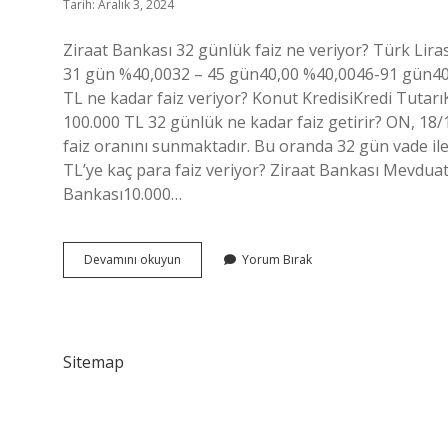
Tarih: Aralık 3, 2024
Ziraat Bankası 32 günlük faiz ne veriyor? Türk Liras
31 gün %40,0032 – 45 gün40,00 %40,0046-91 gün40,
TL ne kadar faiz veriyor? Konut KredisiKredi Tutarı
100.000 TL 32 günlük ne kadar faiz getirir? ON, 18
faiz oranını sunmaktadır. Bu oranda 32 gün vade ile
TL’ye kaç para faiz veriyor? Ziraat Bankası Mevdu
Bankası10.000…
Ziraat
Devamını okuyun
Yorum Bırak
Bankası
Vadeli
Hesabı
Ne
Kadar
Sitemap