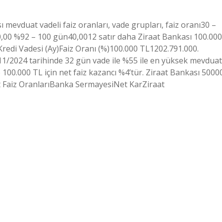
ı mevduat vadeli faiz oranları, vade grupları, faiz oranı30 –
00 %92 – 100 gün40,0012 satır daha Ziraat Bankası 100.000
Kredi Vadesi (Ay)Faiz Oranı (%)100.000 TL1202.791.000.
/11/2024 tarihinde 32 gün vade ile %55 ile en yüksek mevduat
 100.000 TL için net faiz kazancı %4’tür. Ziraat Bankası 5000
at Faiz OranlarıBanka SermayesiNet KarZiraat