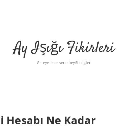
Ay Işığı Fikirleri
Geceye ilham veren keyifli bilgiler!
li Hesabı Ne Kadar