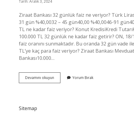
Tarih: Aralık 3, 2024
Ziraat Bankası 32 günlük faiz ne veriyor? Türk Liras
31 gün %40,0032 – 45 gün40,00 %40,0046-91 gün40,
TL ne kadar faiz veriyor? Konut KredisiKredi Tutarı
100.000 TL 32 günlük ne kadar faiz getirir? ON, 18
faiz oranını sunmaktadır. Bu oranda 32 gün vade ile
TL’ye kaç para faiz veriyor? Ziraat Bankası Mevdu
Bankası10.000…
Ziraat
Devamını okuyun
Yorum Bırak
Bankası
Vadeli
Hesabı
Ne
Kadar
Sitemap