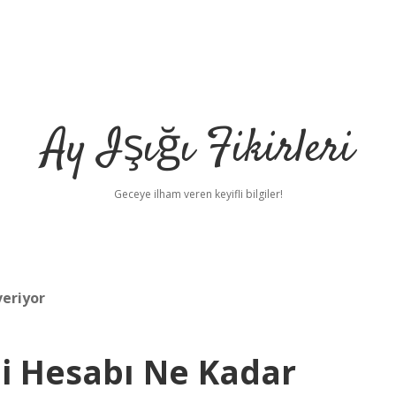
Ay Işığı Fikirleri
Geceye ilham veren keyifli bilgiler!
veriyor
li Hesabı Ne Kadar