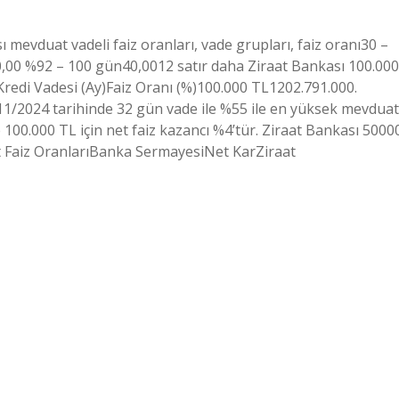
ı mevduat vadeli faiz oranları, vade grupları, faiz oranı30 –
00 %92 – 100 gün40,0012 satır daha Ziraat Bankası 100.000
Kredi Vadesi (Ay)Faiz Oranı (%)100.000 TL1202.791.000.
/11/2024 tarihinde 32 gün vade ile %55 ile en yüksek mevduat
 100.000 TL için net faiz kazancı %4’tür. Ziraat Bankası 5000
at Faiz OranlarıBanka SermayesiNet KarZiraat