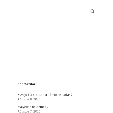
Sidebar
Son Yazılar
grand opera ba
Kuveyt Türk kredi kartı limiti ne kadar ?
Ağustos 8, 2026
Maiyetine ne demek ?
Ağustos 7, 2026