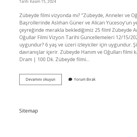
Tarih: Kasım 15, 2024
Zübeyde filmi vizyonda mı? “Zübeyde, Anneler ve Oğul
Başrollerinde Aslıhan Güner ve Alican Yücesoy’un ye
çeyreğinde merakla beklediğimiz 25 film! Zübeyde A
Oğullar Filmi Vizyon Tarihi Güncellemeleri 12/15/202
uygundur? 6 yaş ve üzeri izleyiciler için uygundur. Ş
davranışlar içerir. Zübeyde Hanım ve Oğulları filmi 
Dram | 100 Dk. Zübeyde filmi…
Zübeyde
Devamını okuyun
Yorum Bırak
Analar
Ve
Oğulları
Vizyonda
Mı
Sitemap