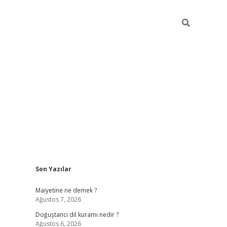
Sidebar
Son Yazılar
grand opera bah
Maiyetine ne demek ?
Ağustos 7, 2026
Doğuştancı dil kuramı nedir ?
Ağustos 6, 2026