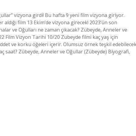
lar” vizyona girdi! Bu hafta 9 yeni film vizyona giriyor.
r aldığı film 13 Ekim’de vizyona girecek! 2023’ün son
nalar ve Oğulları ne zaman çıkacak? Zübeyde, Anneler ve
2 Film Vizyon Tarihi 10/20 Zubeyde filmi kaç yaş için
iddet ve korku öğeleri içerir. Olumsuz örnek teşkil edebilece
kaç saat? Zübeyde, Anneler ve Oğullar (Zübeyde) Biyografi,