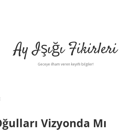
Ay Işığı Fikirleri
Geceye ilham veren keyifli bilgiler!
t
ğulları Vizyonda Mı