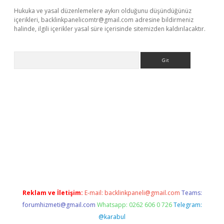
Hukuka ve yasal düzenlemelere aykırı olduğunu düşündüğünüz
içerikleri,
backlinkpanelicomtr@gmail.com
adresine bildirmeniz
halinde, ilgili içerikler yasal süre içerisinde sitemizden kaldırılacaktır.
Arama
s
Reklam ve İletişim:
E-mail:
backlinkpaneli@gmail.com
Teams:
forumhizmeti@gmail.com
Whatsapp: 0262 606 0 726
Telegram:
@karabul