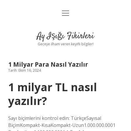
menüyü
Anasayfa
aç
Gizlilik Politikası
Ay Işığı Fikirleri
Yasal Uyarı
Geceye ilham veren keyifli bilgiler!
Hakkımızda
1 Milyar Para Nasıl Yazılır
Tarih: Ekim 16, 2024
1 milyar TL nasıl
yazılır?
Sayı biçimlerini kontrol edin: TürkçeSayısal
BiçimKompakt-KısaKompakt-Uzun1.000.000.0001