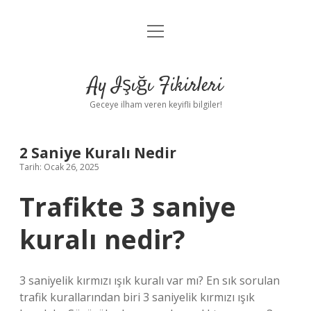
menüyü
Anasayfa
aç
Gizlilik Politikası
Ay Işığı Fikirleri
Yasal Uyarı
Geceye ilham veren keyifli bilgiler!
Hakkımızda
2 Saniye Kuralı Nedir
Tarih: Ocak 26, 2025
Trafikte 3 saniye
kuralı nedir?
3 saniyelik kırmızı ışık kuralı var mı? En sık sorulan
trafik kurallarından biri 3 saniyelik kırmızı ışık