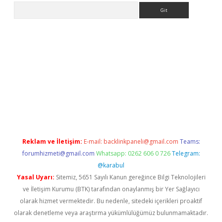
Arama
grand opera bahis
Reklam ve İletişim:
E-mail:
backlinkpaneli@gmail.com
Teams:
forumhizmeti@gmail.com
Whatsapp: 0262 606 0 726
Telegram:
@karabul
Yasal Uyarı:
Sitemiz, 5651 Sayılı Kanun gereğince Bilgi Teknolojileri
ve İletişim Kurumu (BTK) tarafından onaylanmış bir Yer Sağlayıcı
olarak hizmet vermektedir. Bu nedenle, sitedeki içerikleri proaktif
olarak denetleme veya araştırma yükümlülüğümüz bulunmamaktadır.