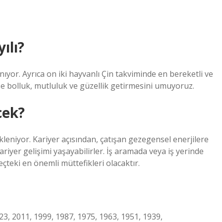
ılı?
anıyor. Ayrıca on iki hayvanlı Çin takviminde en bereketli ve
kese bolluk, mutluluk ve güzellik getirmesini umuyoruz.
cek?
leniyor. Kariyer açısından, çatışan gezegensel enerjilere
riyer gelişimi yaşayabilirler. İş aramada veya iş yerinde
çteki en önemli müttefikleri olacaktır.
023, 2011, 1999, 1987, 1975, 1963, 1951, 1939,