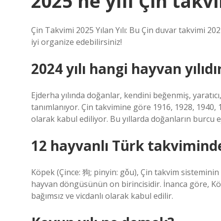
2025 ne yılı Çin takv
Çin Takvimi 2025 Yılan Yılı: Bu Çin duvar takvimi 20
iyi organize edebilirsiniz!
2024 yılı hangi hayvan yılıdı
Ejderha yılında doğanlar, kendini beğenmiş, yaratıcı,
tanımlanıyor. Çin takvimine göre 1916, 1928, 1940, 19
olarak kabul ediliyor. Bu yıllarda doğanların burcu e
12 hayvanlı Türk takvimind
Köpek (Çince: 狗; pinyin: gǒu), Çin takvim sisteminin 
hayvan döngüsünün on birincisidir. İnanca göre, Köpe
bağımsız ve vicdanlı olarak kabul edilir.