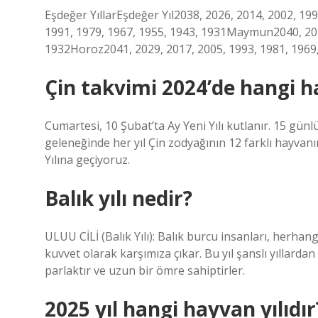
Eşdeğer YıllarEşdeğer Yıl2038, 2026, 2014, 2002, 19
1991, 1979, 1967, 1955, 1943, 1931Maymun2040, 2028
1932Horoz2041, 2029, 2017, 2005, 1993, 1981, 1969,
Çin takvimi 2024’de hangi 
Cumartesi, 10 Şubat’ta Ay Yeni Yılı kutlanır. 15 günl
geleneğinde her yıl Çin zodyağının 12 farklı hayvanın
Yılına geçiyoruz.
Balık yılı nedir?
ULUU CİLİ (Balık Yılı): Balık burcu insanları, herha
kuvvet olarak karşımıza çıkar. Bu yıl şanslı yıllardan 
parlaktır ve uzun bir ömre sahiptirler.
2025 yıl hangi hayvan yılıdır