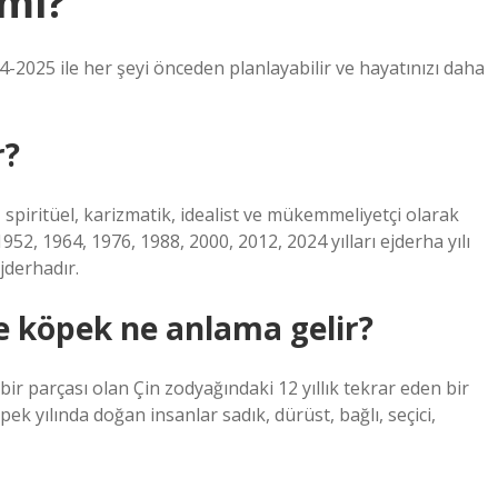
imi?
24-2025 ile her şeyi önceden planlayabilir ve hayatınızı daha
r?
 spiritüel, karizmatik, idealist ve mükemmeliyetçi olarak
52, 1964, 1976, 1988, 2000, 2012, 2024 yılları ejderha yılı
jderhadır.
e köpek ne anlama gelir?
bir parçası olan Çin zodyağındaki 12 yıllık tekrar eden bir
k yılında doğan insanlar sadık, dürüst, bağlı, seçici,