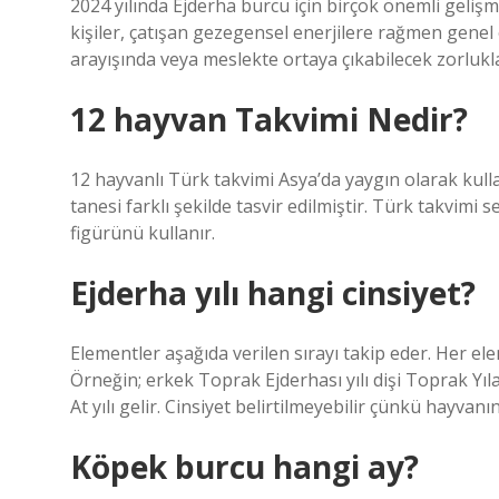
2024 yılında Ejderha burcu için birçok önemli gelişm
kişiler, çatışan gezegensel enerjilere rağmen genel 
arayışında veya meslekte ortaya çıkabilecek zorlukl
12 hayvan Takvimi Nedir?
12 hayvanlı Türk takvimi Asya’da yaygın olarak kull
tanesi farklı şekilde tasvir edilmiştir. Türk takvimi
figürünü kullanır.
Ejderha yılı hangi cinsiyet?
Elementler aşağıda verilen sırayı takip eder. Her element
Örneğin; erkek Toprak Ejderhası yılı dişi Toprak Yıl
At yılı gelir. Cinsiyet belirtilmeyebilir çünkü hayvanı
Köpek burcu hangi ay?