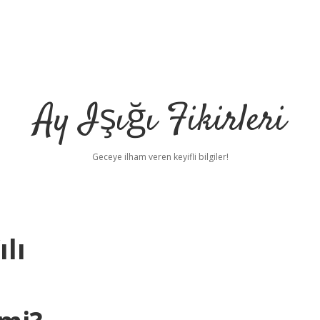
Ay Işığı Fikirleri
Geceye ilham veren keyifli bilgiler!
lı