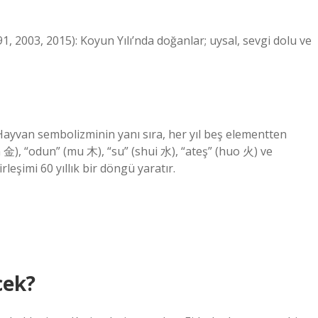
91, 2003, 2015): Koyun Yılı’nda doğanlar; uysal, sevgi dolu ve
k. Hayvan sembolizminin yanı sıra, her yıl beş elementten
in 金), “odun” (mu 木), “su” (shui 水), “ateş” (huo 火) ve
leşimi 60 yıllık bir döngü yaratır.
cek?