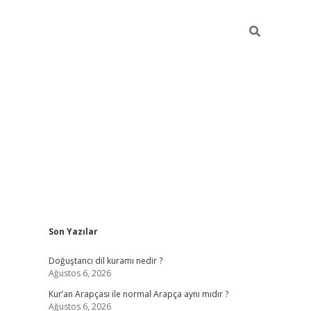
Sidebar
Son Yazılar
grand opera bahis
Doğuştancı dil kuramı nedir ?
Ağustos 6, 2026
Kur’an Arapçası ile normal Arapça aynı mıdır ?
Ağustos 6, 2026