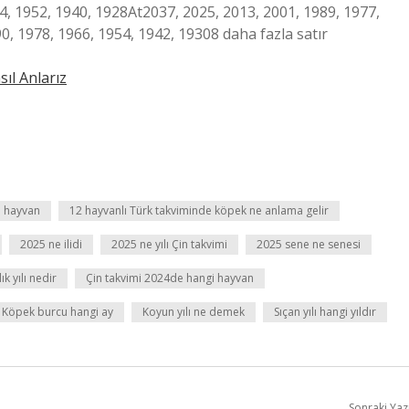
4, 1952, 1940, 1928At2037, 2025, 2013, 2001, 1989, 1977,
0, 1978, 1966, 1954, 1942, 19308 daha fazla satır
ıl Anlarız
i hayvan
12 hayvanlı Türk takviminde köpek ne anlama gelir
2025 ne ilidi
2025 ne yılı Çin takvimi
2025 sene ne senesi
ık yılı nedir
Çin takvimi 2024de hangi hayvan
Köpek burcu hangi ay
Koyun yılı ne demek
Sıçan yılı hangi yıldır
Sonraki Yaz