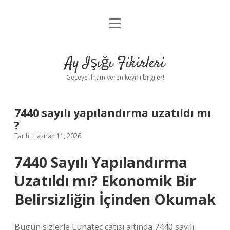
menüyü
Anasayfa
aç
Gizlilik Politikası
Ay Işığı Fikirleri
Yasal Uyarı
Geceye ilham veren keyifli bilgiler!
Hakkımızda
7440 sayılı yapılandırma uzatıldı mı
?
Tarih: Haziran 11, 2026
7440 Sayılı Yapılandırma
Uzatıldı mı? Ekonomik Bir
Belirsizliğin İçinden Okumak
Bugün sizlerle Lunatec çatısı altında 7440 sayılı