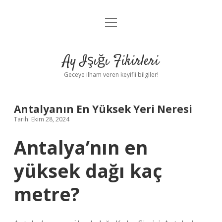
menüyü
Anasayfa
aç
Gizlilik Politikası
Ay Işığı Fikirleri
Yasal Uyarı
Geceye ilham veren keyifli bilgiler!
Hakkımızda
Antalyanın En Yüksek Yeri Neresi
Tarih: Ekim 28, 2024
Antalya’nın en
yüksek dağı kaç
metre?