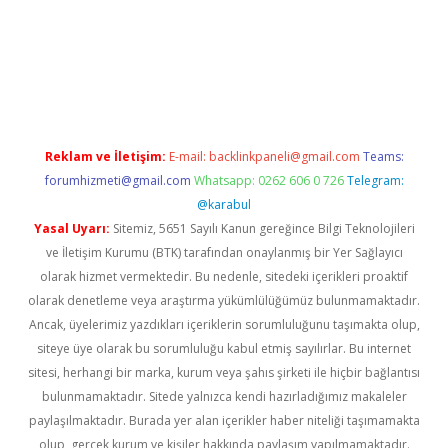
s
Reklam ve İletişim:
E-mail:
backlinkpaneli@gmail.com
Teams:
forumhizmeti@gmail.com
Whatsapp: 0262 606 0 726
Telegram:
@karabul
Yasal Uyarı:
Sitemiz, 5651 Sayılı Kanun gereğince Bilgi Teknolojileri
ve İletişim Kurumu (BTK) tarafından onaylanmış bir Yer Sağlayıcı
olarak hizmet vermektedir. Bu nedenle, sitedeki içerikleri proaktif
olarak denetleme veya araştırma yükümlülüğümüz bulunmamaktadır.
Ancak, üyelerimiz yazdıkları içeriklerin sorumluluğunu taşımakta olup,
siteye üye olarak bu sorumluluğu kabul etmiş sayılırlar. Bu internet
sitesi, herhangi bir marka, kurum veya şahıs şirketi ile hiçbir bağlantısı
bulunmamaktadır. Sitede yalnızca kendi hazırladığımız makaleler
paylaşılmaktadır. Burada yer alan içerikler haber niteliği taşımamakta
olup, gerçek kurum ve kişiler hakkında paylaşım yapılmamaktadır.