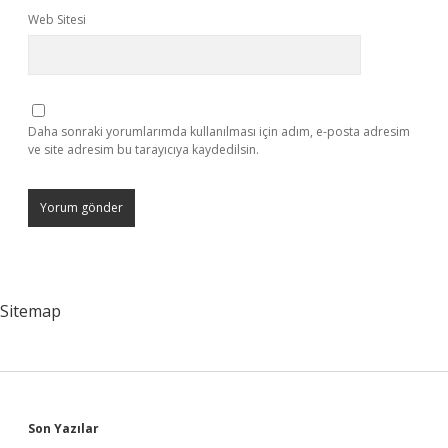
Web Sitesi
Daha sonraki yorumlarımda kullanılması için adım, e-posta adresim
ve site adresim bu tarayıcıya kaydedilsin.
Sitemap
Sidebar
Son Yazılar