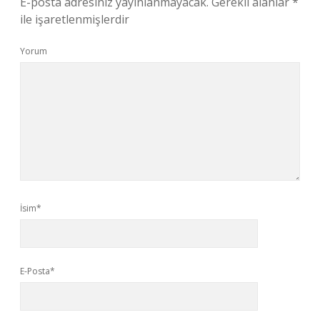
E-posta adresiniz yayınlanmayacak.
Gerekli alanlar
*
ile işaretlenmişlerdir
Yorum
İsim*
E-Posta*